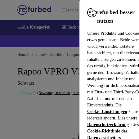
Über uns
Verkaufen
Hilfe
refurbed besser
nutzen
Alle Kategorien
🎒 Back to school
Handys
Laptops
Unsere Produkte und Cookie
etwas gemeinsam: Beide wer
💰 E
wiederverwendet. Letztere
hauptsächlich, um dir relevan
Home
Produkte
Zubehör
Computer Zubehör
Tastaturen
Inhalte anzeigen zu können.
das richtig funktioniert, wür
Rapoo VPRO V52
gerne dein Browsing-Verhalt
analysieren und Inhalte und
Schwarz
Werbung für dich personalisi
mit First- und Third-Party-C
(Bewertungen werden gesammelt)
Natürlich nur mit deinem
Einverständnis. Die
Cookie-Einstellungen
kanns
jederzeit ändern. Lies unsere
Datenschutzerklärung
. Lies
Cookie-Richtlinie des
Datenverarbeiters