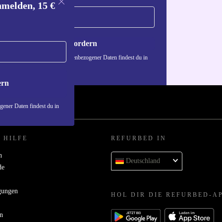
nmelden, 15 €
Gutschein anfordern
n über die Verwendung personenbezogener Daten findest du in
nschutzerklärung
.
ern
ener Daten findest du in
 HILFE
REFURBED IN
n
Deutschland
de
gungen
HOL DIR DIE REFURBED-A
n