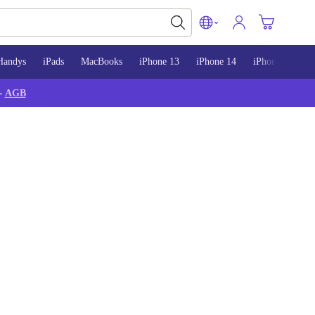
Handys
iPads
MacBooks
iPhone 13
iPhone 14
iPhone 15
-
AGB