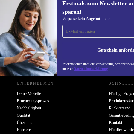
Erstmals zum Newsletter a
sparen!
Erstmals zum Newsletter
Verpasse kein Angebot mehr
anmelden, 15 € sparen!
Verpasse kein Angebot mehr.
Informatione
unserer
Date
Gutschein anford
REFURBED DEUTSCHLAND - RETHINK NEW.
Informationen über die Verwendung personenbezog
unserer
Datenschutzerklärung
UNTERNEHMEN
SCHNELLE
Deine Vorteile
Häufige Frage
Erneuerungsprozess
Produktzustän
Nachhaltigkeit
Rückversand
Qualität
Garantiebedin
Über uns
Kontakt
Karriere
Händler werde