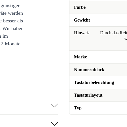
 günstiger
Farbe
räte werden
Gewicht
e besser als
. Wir haben
Hinweis
Durch das Refu
n im
w
12 Monate
Marke
Nummernblock
Tastaturbeleuchtung
Tastaturlayout
Typ