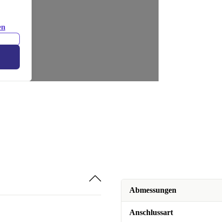
en
Abmessungen
Anschlussart