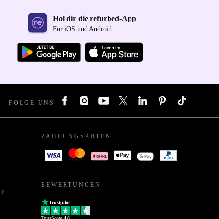
Hol dir die refurbed-App
Für iOS und Android
FOLGE UNS
ZAHLUNGSARTEN
BEWERTUNGEN
PP
Trustpilot
TrustScore
4.6