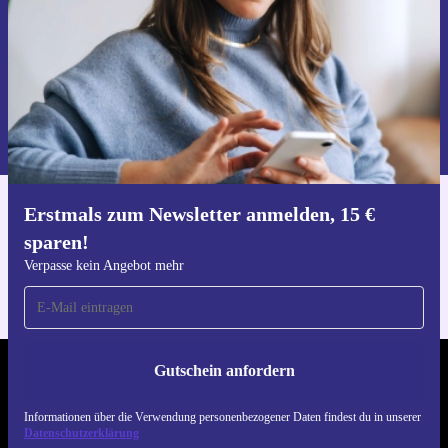
Gutschein anfordern
Informationen über die Verwendung personenbezogener Daten findest
du in unserer
Datenschutzerklärung
.
Erstmals zum Newsletter anmelden, 15 €
Hol dir die refurbed-App
sparen!
Für iOS und Android
Verpasse kein Angebot mehr
Gutschein anfordern
REFURBED DEUTSCHLAND - RETHINK NEW.
Informationen über die Verwendung personenbezogener Daten findest du in unserer
FOLGE UNS
Datenschutzerklärung