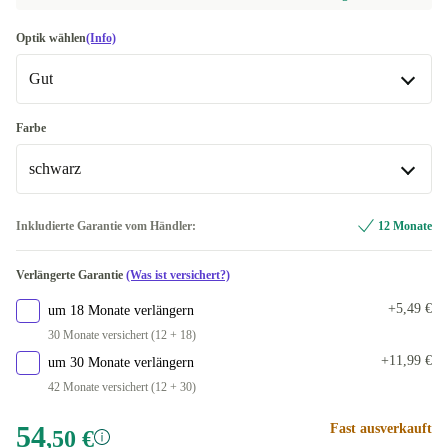
Optik wählen
(Info)
Gut
Gut
Farbe
schwarz
Sehr gut
+9,50 €
Exzellent
schwarz
+5,50 €
Inkludierte Garantie vom Händler:
12 Monate
rot
+3,67 €
Verlängerte Garantie
(Was ist versichert?)
weiß
+7,37 €
+5,49 €
um 18 Monate verlängern
30 Monate versichert (12 + 18)
In anderen Kombinationen verfügbar
+11,99 €
um 30 Monate verlängern
blau
+5,50 €
42 Monate versichert (12 + 30)
dunkelblau
+54,50 €
54
Fast ausverkauft
,50 €