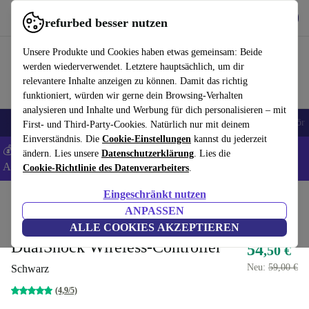
Hol dir die App
Herunterladen
refurbed besser nutzen
refurbed schnell und einfach nutzen
Unsere Produkte und Cookies haben etwas gemeinsam: Beide
werden wiederverwendet. Letztere hauptsächlich, um dir
relevantere Inhalte anzeigen zu können. Damit das richtig
funktioniert, würden wir gerne dein Browsing-Verhalten
analysieren und Inhalte und Werbung für dich personalisieren – mit
🎒 Back to school
Handys
Laptops
Tablets
Smartwatches
Zubehör
First- und Third-Party-Cookies. Natürlich nur mit deinem
Einverständnis. Die
Cookie-Einstellungen
kannst du jederzeit
💰 Extra -5% auf Samsung- und Google-Smartphones - Code:
ändern. Lies unsere
Datenschutzerklärung
. Lies die
ANDROID5 -
AGB
Cookie-Richtlinie des Datenverarbeiters
.
Eingeschränkt nutzen
Home
Produkte
Konsolen
PlayStation
ANPASSEN
Sony PlayStation 4 (PS4) -
ALLE COOKIES AKZEPTIEREN
DualShock Wireless-Controller
54
,50 €
Neu:
59,00 €
Schwarz
(4,9/5)