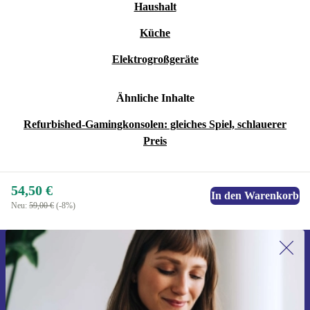
Haushalt
Küche
Elektrogroßgeräte
Ähnliche Inhalte
Refurbished-Gamingkonsolen: gleiches Spiel, schlauerer
Preis
54,50 €
In den Warenkorb
Neu:
59,00 €
(-8%)
Erstmals zum Newsletter anmelden,
15 € sparen!
Verpasse kein Angebot mehr.