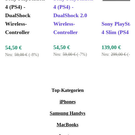
4 (PS4) -
4 (PS4) -
DualShock
DualShock 2.0
Wireless-
Wireless-
Sony PlayStat
Controller
Controller
4 Slim (PS4 S
54,50 €
139,00 €
54,50 €
Neu:
59,00 €
(-7%)
Neu:
299,00 €
(-5
Neu:
59,00 €
(-8%)
Top-Kategorien
iPhones
Samsung Handys
MacBooks