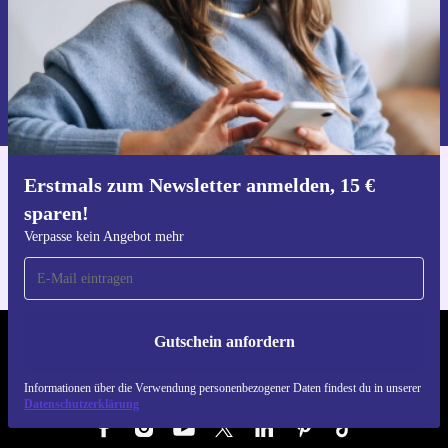
Gutschein anfordern
Informationen über die Verwendung personenbezogener Daten findest
du in unserer
Datenschutzerklärung
.
Erstmals zum Newsletter anmelden, 15 €
Hol dir die refurbed-App
sparen!
Für iOS und Android
Verpasse kein Angebot mehr
Gutschein anfordern
REFURBED DEUTSCHLAND - RETHINK NEW.
Informationen über die Verwendung personenbezogener Daten findest du in unserer
FOLGE UNS
Datenschutzerklärung