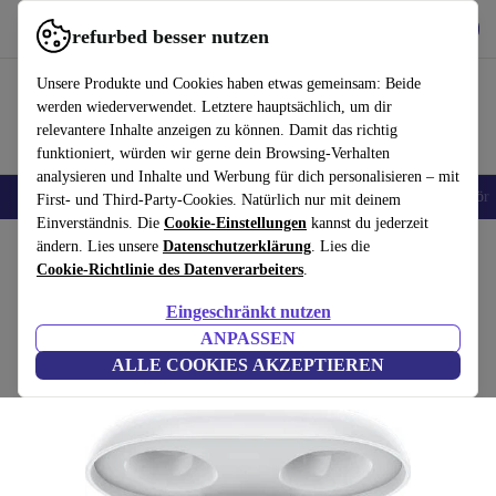
Hol dir die App
Herunterladen
refurbed besser nutzen
refurbed schnell und einfach nutzen
Unsere Produkte und Cookies haben etwas gemeinsam: Beide
werden wiederverwendet. Letztere hauptsächlich, um dir
relevantere Inhalte anzeigen zu können. Damit das richtig
funktioniert, würden wir gerne dein Browsing-Verhalten
analysieren und Inhalte und Werbung für dich personalisieren – mit
🎒 Back to school
Handys
Laptops
Tablets
Smartwatches
Zubehör
First- und Third-Party-Cookies. Natürlich nur mit deinem
Einverständnis. Die
Cookie-Einstellungen
kannst du jederzeit
Home
ändern. Lies unsere
Produkte
Audio
Datenschutzerklärung
Kopfhörer
. Lies die
Cookie-Richtlinie des Datenverarbeiters
.
Oppo Enco W12
Eingeschränkt nutzen
Weiß
ANPASSEN
ALLE COOKIES AKZEPTIEREN
(Bewertungen werden gesammelt)