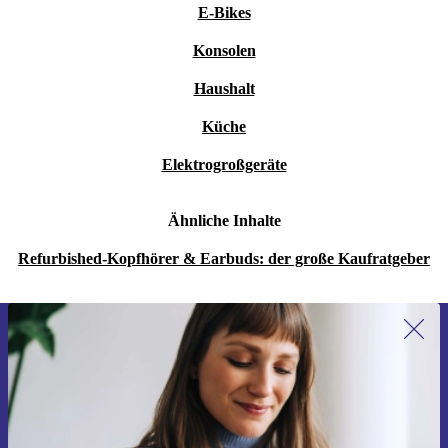
E-Bikes
Konsolen
Haushalt
Küche
Elektrogroßgeräte
Ähnliche Inhalte
Refurbished-Kopfhörer & Earbuds: der große Kaufratgeber
Erstmals zum Newsletter anmelden,
15 € sparen!
Verpasse kein Angebot mehr.