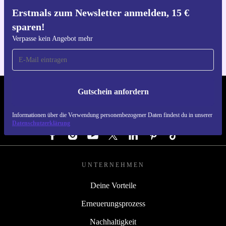
Erstmals zum Newsletter anmelden, 15 €
Hol dir die refurbed-App
sparen!
Für iOS und Android
Verpasse kein Angebot mehr
Gutschein anfordern
REFURBED DEUTSCHLAND - RETHINK NEW.
Informationen über die Verwendung personenbezogener Daten findest du in unserer
FOLGE UNS
Datenschutzerklärung
UNTERNEHMEN
Deine Vorteile
Erneuerungsprozess
Nachhaltigkeit