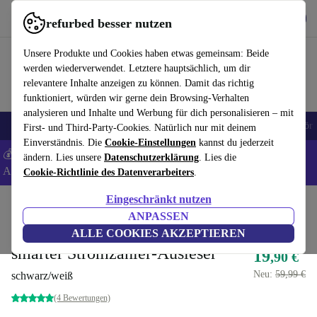
Hol dir die App
Herunterladen
refurbed besser nutzen
refurbed schnell und einfach nutzen
Unsere Produkte und Cookies haben etwas gemeinsam: Beide
werden wiederverwendet. Letztere hauptsächlich, um dir
relevantere Inhalte anzeigen zu können. Damit das richtig
funktioniert, würden wir gerne dein Browsing-Verhalten
analysieren und Inhalte und Werbung für dich personalisieren – mit
🎒 Back to school
Handys
Laptops
Tablets
Smartwatches
Zubehör
First- und Third-Party-Cookies. Natürlich nur mit deinem
Einverständnis. Die
Cookie-Einstellungen
kannst du jederzeit
💰 Extra -5% auf Samsung- und Google-Smartphones - Code:
ändern. Lies unsere
Datenschutzerklärung
. Lies die
ANDROID5 -
AGB
Cookie-Richtlinie des Datenverarbeiters
.
Eingeschränkt nutzen
Home
Produkte
Elektrowerkzeuge
ANPASSEN
OBI ENERGY TRACKER
ALLE COOKIES AKZEPTIEREN
smarter Stromzähler-Ausleser
19
,90 €
Neu:
59,99 €
schwarz/weiß
(4 Bewertungen)