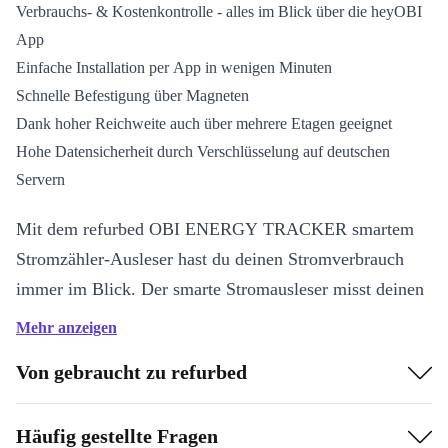
Verbrauchs- & Kostenkontrolle - alles im Blick über die heyOBI
App
Einfache Installation per App in wenigen Minuten
Schnelle Befestigung über Magneten
Dank hoher Reichweite auch über mehrere Etagen geeignet
Hohe Datensicherheit durch Verschlüsselung auf deutschen
Servern
Mit dem refurbed OBI ENERGY TRACKER smartem
Stromzähler-Ausleser hast du deinen Stromverbrauch
immer im Blick. Der smarte Stromausleser misst deinen
Verbrauch und zeigt ihn dir in der heyOBI App an.
Mehr anzeigen
Außerdem bekommst du über die App wichtige Tipps
Von gebraucht zu refurbed
zum Stromsparen - zugeschnitten auf deinen Verbrauch.
Alles, was du dazu brauchst, ist ein digitaler
Häufig gestellte Fragen
Stromzähler.