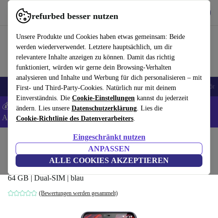
Hol dir die App
Herunterladen
refurbed besser nutzen
refurbed schnell und einfach nutzen
Unsere Produkte und Cookies haben etwas gemeinsam: Beide
werden wiederverwendet. Letztere hauptsächlich, um dir
relevantere Inhalte anzeigen zu können. Damit das richtig
funktioniert, würden wir gerne dein Browsing-Verhalten
analysieren und Inhalte und Werbung für dich personalisieren – mit
🎒 Back to school
Handys
Laptops
Tablets
Smartwatches
Zubehör
First- und Third-Party-Cookies. Natürlich nur mit deinem
Einverständnis. Die
Cookie-Einstellungen
kannst du jederzeit
💰 Extra -5% auf Samsung- und Google-Smartphones - Code:
ändern. Lies unsere
Datenschutzerklärung
. Lies die
ANDROID5 -
AGB
Cookie-Richtlinie des Datenverarbeiters
.
Eingeschränkt nutzen
Home
Produkte
Handys & Smartphones
Nokia Handys
ANPASSEN
Nokia 6.1 Plus
ALLE COOKIES AKZEPTIEREN
64 GB | Dual-SIM | blau
(Bewertungen werden gesammelt)