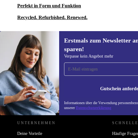
Perfekt in Form und Funktion
Recycled. Refurbished. Renewed.
Erstmals zum Newsletter a
sparen!
Erstmals zum Newsletter
Verpasse kein Angebot mehr
anmelden, 15 € sparen!
Verpasse kein Angebot mehr.
Informatione
unserer
Date
Gutschein anford
REFURBED DEUTSCHLAND - RETHINK NEW.
Informationen über die Verwendung personenbezog
unserer
Datenschutzerklärung
UNTERNEHMEN
SCHNELLE
Deine Vorteile
Häufige Frage