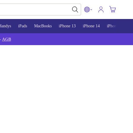
Handys
iPads
MacBooks
iPhone 13
iPhone 14
iPhone 15
-
AGB