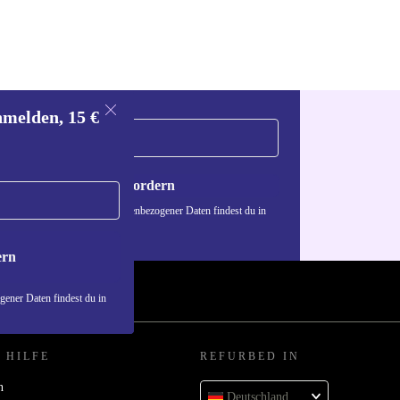
nmelden, 15 €
Gutschein anfordern
n über die Verwendung personenbezogener Daten findest du in
nschutzerklärung
.
ern
ener Daten findest du in
 HILFE
REFURBED IN
n
Deutschland