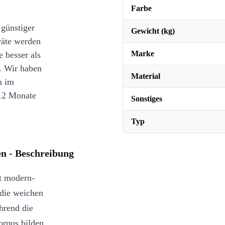
Farbe
 günstiger
Gewicht (kg)
räte werden
Marke
e besser als
. Wir haben
Material
n im
12 Monate
Sonstiges
Typ
n - Beschreibung
t modern-
 die weichen
hrend die
orpus bilden