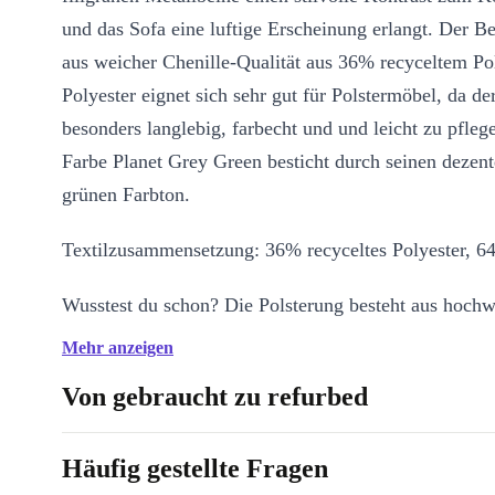
und das Sofa eine luftige Erscheinung erlangt. Der B
aus weicher Chenille-Qualität aus 36% recyceltem Pol
Polyester eignet sich sehr gut für Polstermöbel, da de
besonders langlebig, farbecht und und leicht zu pflege
Farbe Planet Grey Green besticht durch seinen dezent
grünen Farbton.
Textilzusammensetzung: 36% recyceltes Polyester, 6
Wusstest du schon? Die Polsterung besteht aus hoch
Schaum und Nozag-Federn, wodurch das Möbelstück
Mehr anzeigen
Bequemlichkeit und Langlebigkeit gewinnt.
Von gebraucht zu refurbed
b_ware Es handelt sich um B-Ware, Outlet Ware oder
Ausstellungsstücke in gutem Zustand. Das Produkt we
Häufig gestellte Fragen
Mängel auf, In der Regel sind das leichte bis mittlere