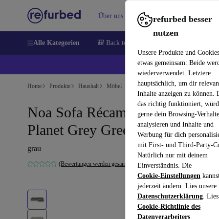
Über uns
Verkaufen
Hilfe
refurbed besser
nutzen
Alle Kategorien
🎒 Back to school
Handys
Laptops
Unsere Produkte und Cookie
etwas gemeinsam: Beide wer
💰 E
wiederverwendet. Letztere
hauptsächlich, um dir relevan
Home
Produkte
Haushalt
Möbel
Inhalte anzeigen zu können.
das richtig funktioniert, wür
Noa Sofa Récamiere Rechts
gerne dein Browsing-Verhalt
analysieren und Inhalte und
Planet Grey Green
Werbung für dich personalisi
mit First- und Third-Party-C
grau
Natürlich nur mit deinem
(Bewertungen werden gesammelt)
Einverständnis. Die
Cookie-Einstellungen
kanns
jederzeit ändern. Lies unsere
Datenschutzerklärung
. Lies
Cookie-Richtlinie des
Datenverarbeiters