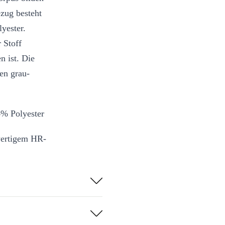
ezug besteht
yester.
r Stoff
n ist. Die
en grau-
4% Polyester
wertigem HR-
 an
ist geringe