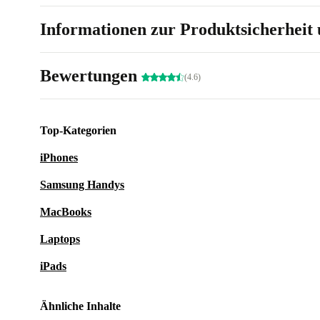
Verschmutzungen, Kratzer oder Makel, auch im sicht
Informationen zur Produktsicherheit 
Das Produkt ist voll funktionsfähig. Das Sofa weist 
Stellen Verschmutzungen auf, außerdem ist die Bode
Bewertungen
(4.6)
eingerissen.
Top-Kategorien
iPhones
Samsung Handys
MacBooks
Laptops
iPads
Ähnliche Inhalte