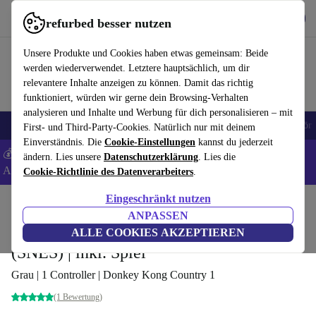
Hol dir die App
Herunterladen
refurbed besser nutzen
refurbed schnell und einfach nutzen
Unsere Produkte und Cookies haben etwas gemeinsam: Beide
werden wiederverwendet. Letztere hauptsächlich, um dir
relevantere Inhalte anzeigen zu können. Damit das richtig
funktioniert, würden wir gerne dein Browsing-Verhalten
analysieren und Inhalte und Werbung für dich personalisieren – mit
🎒 Back to school
Handys
Laptops
Tablets
Smartwatches
Zubehör
First- und Third-Party-Cookies. Natürlich nur mit deinem
Einverständnis. Die
Cookie-Einstellungen
kannst du jederzeit
💰 Extra -5% auf Samsung- und Google-Smartphones - Code:
ändern. Lies unsere
Datenschutzerklärung
. Lies die
ANDROID5 -
AGB
Cookie-Richtlinie des Datenverarbeiters
.
Eingeschränkt nutzen
Home
Produkte
Konsolen
Nintendo
ANPASSEN
Super Nintendo Entertainment System
ALLE COOKIES AKZEPTIEREN
(SNES) | inkl. Spiel
Grau | 1 Controller | Donkey Kong Country 1
(1 Bewertung)