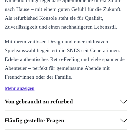
Nintendo bringt legendäre Spielmomente direkt zu dir
nach Hause – mit einem guten Gefühl für die Zukunft.
Als refurbished Konsole steht sie für Qualität,
Zuverlässigkeit und einen nachhaltigeren Lebensstil.
Mit ihrem zeitlosen Design und einer inklusiven
Spieleauswahl begeistert die SNES seit Generationen.
Erlebe authentisches Retro-Feeling und viele spannende
Abenteuer – perfekt für gemeinsame Abende mit
Freund*innen oder der Familie.
Mehr anzeigen
Highlights auf einen Blick:
Von gebraucht zu refurbed
Refurbished Qualität:
Professionell geprüft, gereinigt und
aufbereitet – für ein zuverlässiges Spielerlebnis.
Häufig gestellte Fragen
Klassische Nintendo-Technik:
Genieße die typische SNES-
Performance mit ikonischem Controller-Gefühl.