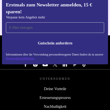
Erstmals zum Newsletter anmelden, 15 €
Hol dir die refurbed-App
sparen!
Für iOS und Android
Verpasse kein Angebot mehr
Gutschein anfordern
REFURBED DEUTSCHLAND - RETHINK NEW.
Informationen über die Verwendung personenbezogener Daten findest du in unserer
FOLGE UNS
Datenschutzerklärung
UNTERNEHMEN
Deine Vorteile
Erneuerungsprozess
Nachhaltigkeit