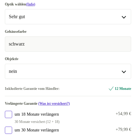
Optik wählen
(Info)
Sehr gut
Sehr gut
Gehäusefarbe
schwarz
Premium
+236,44 €
Objektiv
nein
nein
Inkludierte Garantie vom Händler:
12 Monate
In anderen Kombinationen verfügbar
Verlängerte Garantie
(Was ist versichert?)
Nikon Z 24-120mm 4.0 S
+1.052,80 €
+54,99 €
um 18 Monate verlängern
30 Monate versichert (12 + 18)
+79,99 €
um 30 Monate verlängern