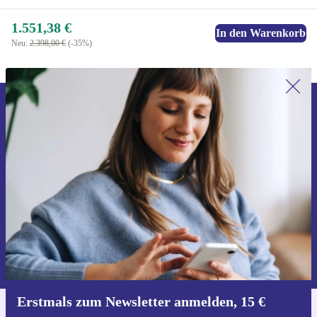
1.551,38 €
In den Warenkorb
Neu:
2.398,00 €
(-35%)
Erstmals zum Newsletter anmelden,
15 € sparen!
Verpasse kein Angebot mehr.
Gutschein anfordern
Informationen über die Verwendung personenbezogener Daten findest
du in unserer
Datenschutzerklärung
.
Erstmals zum Newsletter anmelden, 15 €