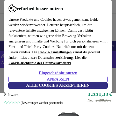
Hol dir die App
Herunterladen
refurbed besser nutzen
refurbed schnell und einfach nutzen
Unsere Produkte und Cookies haben etwas gemeinsam: Beide
werden wiederverwendet. Letztere hauptsächlich, um dir
relevantere Inhalte anzeigen zu können. Damit das richtig
funktioniert, würden wir gerne dein Browsing-Verhalten
analysieren und Inhalte und Werbung für dich personalisieren – mit
🎒 Back to school
Handys
Laptops
Tablets
Smartwatches
Zubehör
First- und Third-Party-Cookies. Natürlich nur mit deinem
Einverständnis. Die
Cookie-Einstellungen
kannst du jederzeit
💰 Extra -5% auf Samsung- und Google-Smartphones - Code:
ändern. Lies unsere
Datenschutzerklärung
. Lies die
ANDROID5 -
AGB
Cookie-Richtlinie des Datenverarbeiters
.
Eingeschränkt nutzen
Home
Produkte
Kameras
Spiegellose Kameras
ANPASSEN
Nikon Z 7II
ALLE COOKIES AKZEPTIEREN
1.551
,38 €
Schwarz
Neu:
2.398,00 €
(Bewertungen werden gesammelt)