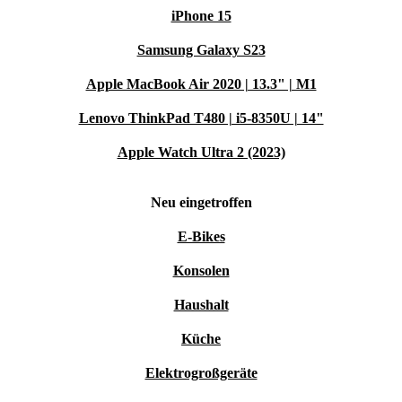
Ruhe testen und bei Nichtgefallen unkompliziert zurückgeben.
iPhone 15
Samsung Galaxy S23
Mit der Nikon Z 7II refurbished von refurbed
entscheidest du dich für Spitzenleistung und eine
Apple MacBook Air 2020 | 13.3" | M1
nachhaltigere Zukunft – zuverlässig, flexibel und
Lenovo ThinkPad T480 | i5-8350U | 14"
ressourcenschonend. 4f8
Apple Watch Ultra 2 (2023)
Neu eingetroffen
E-Bikes
Konsolen
Haushalt
Küche
Elektrogroßgeräte