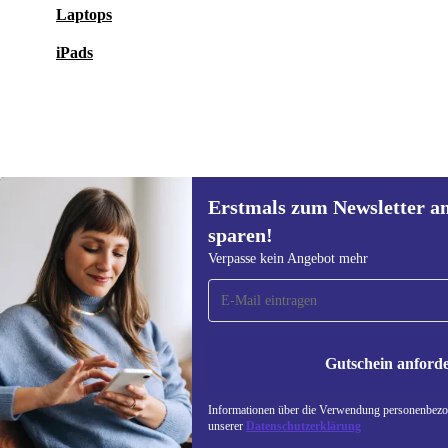
Laptops
iPads
Erstmals zum Newsletter a
608,00 €
Neu:
899,00 €
(-32%)
sparen!
Erstmals zum Newsletter
Verpasse kein Angebot mehr
anmelden, 15 € sparen!
Verpasse kein Angebot mehr.
Informatione
unserer
Date
Gutschein anford
REFURBED DEUTSCHLAND - RETHINK NEW.
Informationen über die Verwendung personenbezog
unserer
Datenschutzerklärung