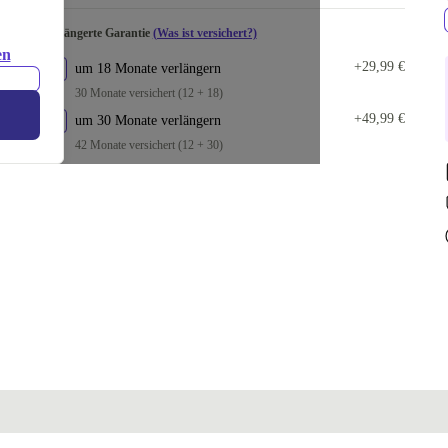
Verlängerte Garantie
(Was ist versichert?)
en
+29,99 €
um 18 Monate verlängern
30 Monate versichert (12 + 18)
+49,99 €
um 30 Monate verlängern
42 Monate versichert (12 + 30)