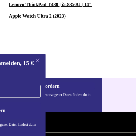
Lenovo ThinkPad T480 | i5-8350U | 14"
Apple Watch Ultra 2 (2023)
nmelden, 15 €
Gutschein anfordern
n über die Verwendung personenbezogener Daten findest du in
nschutzerklärung
.
ern
ener Daten findest du in