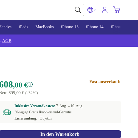
Handys
iPads
MacBooks
iPhone 13
iPhone 14
iPhone 15
-
AGB
608
Fast ausverkauft
,00 €
Neu:
899,00 €
(-32%)
Inklusive Versandkosten:
7. Aug. –
10. Aug.
30-tägige Gratis Rückversand-Garantie
Lieferumfang:
Objektiv
In den Warenkorb