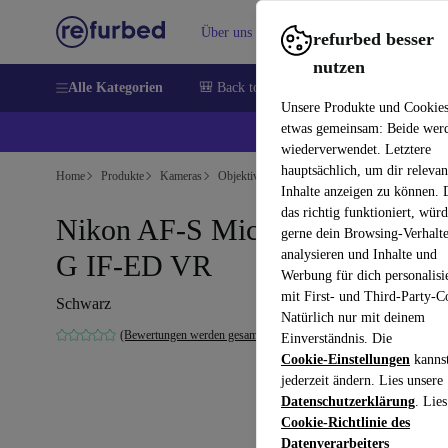
Über uns
Verkaufen
Hilfe
refurbed besser
nutzen
Alle Kategorien
🎒 Back to school
Handys
Laptops
Unsere Produkte und Cookie
etwas gemeinsam: Beide wer
💰 E
wiederverwendet. Letztere
hauptsächlich, um dir relevan
Home
Produkte
Kameras
Objektive
Inhalte anzeigen zu können.
das richtig funktioniert, wür
Nikon AF-S Micro 105mm 2.8
gerne dein Browsing-Verhalt
analysieren und Inhalte und
G IF-ED VR
Werbung für dich personalisi
mit First- und Third-Party-C
Schwarz
Natürlich nur mit deinem
(Bewertungen werden gesammelt)
Einverständnis. Die
Cookie-Einstellungen
kanns
jederzeit ändern. Lies unsere
Datenschutzerklärung
. Lies
Cookie-Richtlinie des
Datenverarbeiters