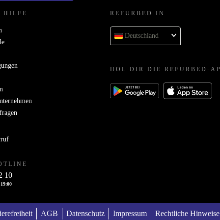
 HILFE
REFURBED IN
n
Deutschland
de
gungen
HOL DIR DIE REFURBED-A
n
Unternehmen
bfragen
rruf
OTLINE
2 10
 19:00
ierefreiheit
AGB
Datenschutz
Impressum
Rechtliche Hinweise