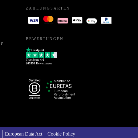
ZAHLUNGSARTEN
BEWERTUNGEN
PP
Trustpilot
TrustScore
4.6
205395
Bewertungen
European Data Act
Cookie Policy