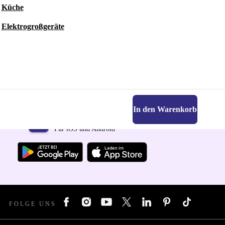
Küche
Elektrogroßgeräte
In den Warenkorb
Hol dir die refurbed-App
Für iOS und Android
FOLGE UNS