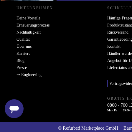
UNTERNEHMEN
SCHNELLE
Deine Vorteile
Häufige Frage
Erneuerungsprozess
Produktzustän
Nachhaltigkeit
Rückversand
Qualität
Garantiebedin
Über uns
Kontakt
Karriere
Händler werde
Blog
Angebot für 
Presse
Lieferstatus a
↪ Engineering
Vertragswide
GRATIS H
0800 - 700 1
Mo - Fr
09:00 -
© Refurbed Marketplace GmbH
Barr