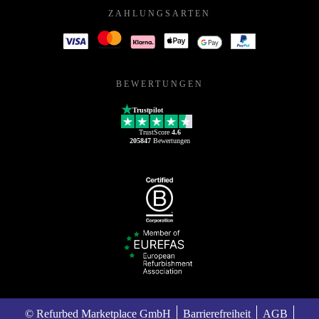
ZAHLUNGSARTEN
BEWERTUNGEN
Trustpilot
TrustScore
4.6
205847
Bewertungen
© Refurbed Marketplace GmbH
Barrierefreiheit
AGB