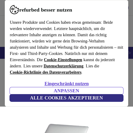
Hol dir die App
Herunterladen
refurbed besser nutzen
refurbed schnell und einfach nutzen
Unsere Produkte und Cookies haben etwas gemeinsam: Beide
werden wiederverwendet. Letztere hauptsächlich, um dir
relevantere Inhalte anzeigen zu können. Damit das richtig
funktioniert, würden wir gerne dein Browsing-Verhalten
analysieren und Inhalte und Werbung für dich personalisieren – mit
🎒 Back to school
Handys
Laptops
Tablets
Smartwatches
Zubehör
First- und Third-Party-Cookies. Natürlich nur mit deinem
Einverständnis. Die
Cookie-Einstellungen
kannst du jederzeit
Home
ändern. Lies unsere
Produkte
Zubehör
Datenschutzerklärung
Laptop Zubehör
Laptophüllen
. Lies die
Nachhaltige Laptophü
Cookie-Richtlinie des Datenverarbeiters
.
Laptophülle aus Hartschale 35% recycelt
Eingeschränkt nutzen
MacBook Air 13 (M1 - 2020) | crystal clear
ANPASSEN
ALLE COOKIES AKZEPTIEREN
(Bewertungen werden gesammelt)