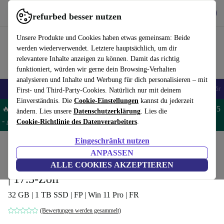
Hol dir die App
Herunterladen
refurbed besser nutzen
refurbed schnell und einfach nutzen
Unsere Produkte und Cookies haben etwas gemeinsam: Beide
werden wiederverwendet. Letztere hauptsächlich, um dir
relevantere Inhalte anzeigen zu können. Damit das richtig
funktioniert, würden wir gerne dein Browsing-Verhalten
analysieren und Inhalte und Werbung für dich personalisieren – mit
🎒 Back to school
Handys
Laptops
Tablets
Smartwatches
Zubehör
First- und Third-Party-Cookies. Natürlich nur mit deinem
Einverständnis. Die
Cookie-Einstellungen
kannst du jederzeit
🔥 Spare 5% EXTRA auf MacBooks und iPads – Code: MACPAD5
ändern. Lies unsere
Datenschutzerklärung
. Lies die
-
AGB
Cookie-Richtlinie des Datenverarbeiters
.
Eingeschränkt nutzen
Home
Produkte
Laptops
ANPASSEN
MSI Stealth 17 Studio A13VH | i7-13700H
ALLE COOKIES AKZEPTIEREN
| 17.3-Zoll
32 GB | 1 TB SSD | FP | Win 11 Pro | FR
(Bewertungen werden gesammelt)