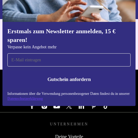
Informationen über die Verwendung personenbezogener Daten findest
du in unserer
Datenschutzerklärung
.
Erstmals zum Newsletter anmelden, 15 €
Hol dir die refurbed-App
sparen!
Für iOS und Android
Verpasse kein Angebot mehr
Gutschein anfordern
REFURBED DEUTSCHLAND - RETHINK NEW.
Informationen über die Verwendung personenbezogener Daten findest du in unserer
FOLGE UNS
Datenschutzerklärung
UNTERNEHMEN
Deine Vorteile