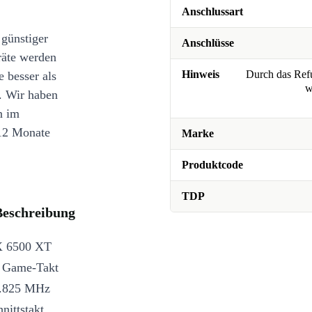
Anschlussart
 günstiger
Anschlüsse
räte werden
Hinweis
Durch das Refu
e besser als
w
. Wir haben
n im
12 Monate
Marke
Produktcode
TDP
eschreibung
RX 6500 XT
m Game-Takt
2.825 MHz
nittstakt