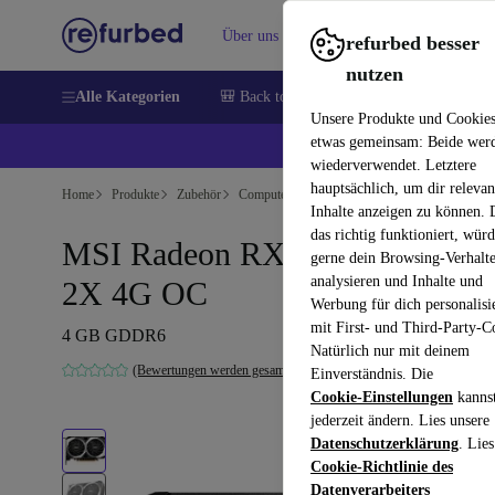
Über uns
Verkaufen
Hilfe
refurbed besser
nutzen
Alle Kategorien
🎒 Back to school
Handys
Laptops
Unsere Produkte und Cookie
etwas gemeinsam: Beide wer
💰 E
wiederverwendet. Letztere
hauptsächlich, um dir relevan
Home
Produkte
Zubehör
Computer Zubehör
Computer Komponenten
Inhalte anzeigen zu können.
das richtig funktioniert, wür
MSI Radeon RX 6500 XT Mec
gerne dein Browsing-Verhalt
analysieren und Inhalte und
2X 4G OC
Werbung für dich personalisi
mit First- und Third-Party-C
4 GB GDDR6
Natürlich nur mit deinem
(Bewertungen werden gesammelt)
Einverständnis. Die
Cookie-Einstellungen
kanns
jederzeit ändern. Lies unsere
Datenschutzerklärung
. Lies
Cookie-Richtlinie des
Datenverarbeiters