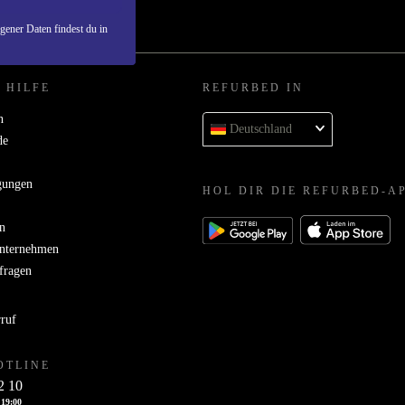
ener Daten findest du in
 HILFE
REFURBED IN
n
Deutschland
de
gungen
HOL DIR DIE REFURBED-A
n
Unternehmen
bfragen
rruf
OTLINE
2 10
 19:00