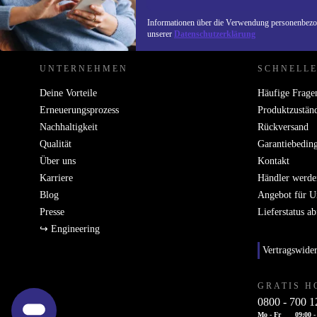
REFURBED DEUTSCHLAND - RETHINK NEW.
Informationen über die Verwendung personenbezog
unserer
Datenschutzerklärung
UNTERNEHMEN
SCHNELLE
Deine Vorteile
Häufige Frage
Erneuerungsprozess
Produktzustän
Nachhaltigkeit
Rückversand
Qualität
Garantiebedin
Über uns
Kontakt
Karriere
Händler werde
Blog
Angebot für 
Presse
Lieferstatus a
↪ Engineering
Vertragswide
GRATIS H
0800 - 700 1
Mo - Fr
09:00 -