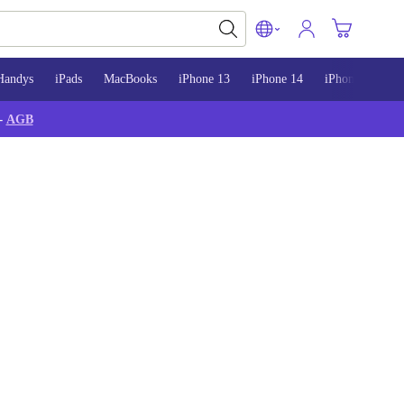
Handys
iPads
MacBooks
iPhone 13
iPhone 14
iPhone 15
-
AGB