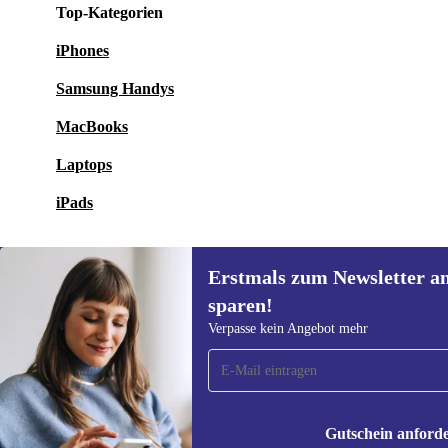
Top-Kategorien
iPhones
Samsung Handys
MacBooks
Laptops
iPads
Erstmals zum Newsletter a
sparen!
Erstmals zum Newsletter
Verpasse kein Angebot mehr
anmelden, 15 € sparen!
Verpasse kein Angebot mehr.
Informatione
unserer
Date
Gutschein anford