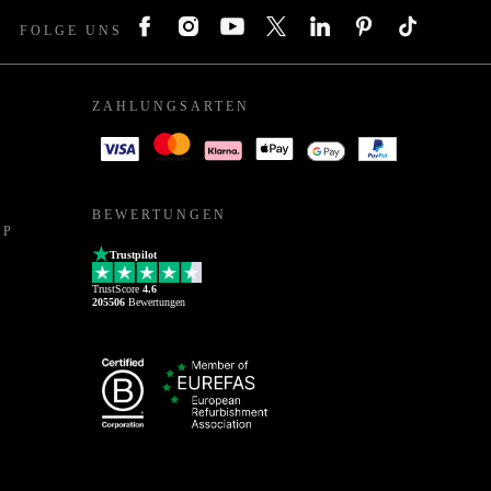
FOLGE UNS
ZAHLUNGSARTEN
BEWERTUNGEN
PP
Trustpilot
TrustScore
4.6
205506
Bewertungen