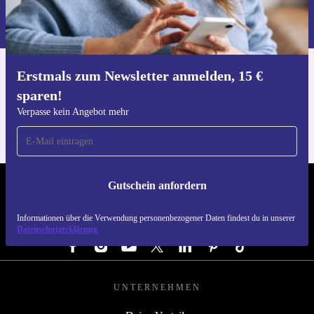
Informationen über die Verwendung personenbezogener Daten findest
du in unserer
Datenschutzerklärung
.
Erstmals zum Newsletter anmelden, 15 €
Hol dir die refurbed-App
sparen!
Für iOS und Android
Verpasse kein Angebot mehr
Gutschein anfordern
REFURBED DEUTSCHLAND - RETHINK NEW.
Informationen über die Verwendung personenbezogener Daten findest du in unserer
FOLGE UNS
Datenschutzerklärung
UNTERNEHMEN