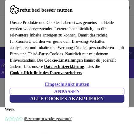
Hol dir die App
Herunterladen
refurbed besser nutzen
refurbed schnell und einfach nutzen
Unsere Produkte und Cookies haben etwas gemeinsam: Beide
werden wiederverwendet. Letztere hauptsächlich, um dir
relevantere Inhalte anzeigen zu können. Damit das richtig
funktioniert, würden wir gerne dein Browsing-Verhalten
analysieren und Inhalte und Werbung für dich personalisieren – mit
🎒 Back to school
Handys
Laptops
Tablets
Smartwatches
Zubehör
First- und Third-Party-Cookies. Natürlich nur mit deinem
Einverständnis. Die
Cookie-Einstellungen
kannst du jederzeit
💰 Extra -5% auf Samsung- und Google-Smartphones - Code:
ändern. Lies unsere
Datenschutzerklärung
. Lies die
ANDROID5 -
AGB
Cookie-Richtlinie des Datenverarbeiters
.
Eingeschränkt nutzen
Home
Produkte
Monitore
ANPASSEN
MSI MAG 274PFW | 27-Zoll
ALLE COOKIES AKZEPTIEREN
Weiß
(Bewertungen werden gesammelt)