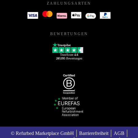
ZAHLUNGSARTEN
BEWERTUNGEN
Trustpilot
TrustScore
4.6
205395
Bewertungen
© Refurbed Marketplace GmbH
Barrierefreiheit
AGB