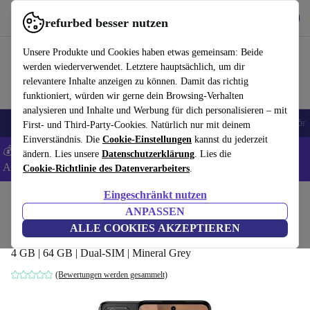
Hol dir die App
Herunterladen
refurbed besser nutzen
refurbed schnell und einfach nutzen
Unsere Produkte und Cookies haben etwas gemeinsam: Beide
werden wiederverwendet. Letztere hauptsächlich, um dir
relevantere Inhalte anzeigen zu können. Damit das richtig
funktioniert, würden wir gerne dein Browsing-Verhalten
analysieren und Inhalte und Werbung für dich personalisieren – mit
🎒 Back to school
Handys
Laptops
Tablets
Smartwatches
Zubehör
First- und Third-Party-Cookies. Natürlich nur mit deinem
Einverständnis. Die
Cookie-Einstellungen
kannst du jederzeit
💰 Extra -5% auf Samsung- und Google-Smartphones - Code:
ändern. Lies unsere
Datenschutzerklärung
. Lies die
ANDROID5 -
AGB
Cookie-Richtlinie des Datenverarbeiters
.
Eingeschränkt nutzen
Home
Produkte
Handys & Smartphones
Motorola Handys
ANPASSEN
Motorola Moto G32
ALLE COOKIES AKZEPTIEREN
4 GB | 64 GB | Dual-SIM | Mineral Grey
(Bewertungen werden gesammelt)