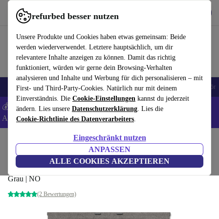
Hol dir die App
Herunterladen
refurbed besser nutzen
refurbed schnell und einfach nutzen
Unsere Produkte und Cookies haben etwas gemeinsam: Beide
werden wiederverwendet. Letztere hauptsächlich, um dir
relevantere Inhalte anzeigen zu können. Damit das richtig
funktioniert, würden wir gerne dein Browsing-Verhalten
analysieren und Inhalte und Werbung für dich personalisieren – mit
🎒 Back to school
Handys
Laptops
Tablets
Smartwatches
Zubehör
First- und Third-Party-Cookies. Natürlich nur mit deinem
Einverständnis. Die
Cookie-Einstellungen
kannst du jederzeit
💰 Extra -5% auf Samsung- und Google-Smartphones - Code:
ändern. Lies unsere
Datenschutzerklärung
. Lies die
ANDROID5 -
AGB
Cookie-Richtlinie des Datenverarbeiters
.
Eingeschränkt nutzen
Home
Produkte
Zubehör
ANPASSEN
Microsoft Surface Pro Signature Keyboard
ALLE COOKIES AKZEPTIEREN
Grau | NO
(2 Bewertungen)