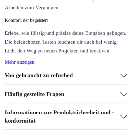
Arbeiten zum Vergnügen.
Komfort, der begeistert
Erlebe, wie flüssig und präzise deine Eingaben gelingen.
Die beleuchteten Tasten leuchten dir auch bei wenig
Licht den Weg zu neuen Projekten und kreativen
Einfällen. Mit einem Gewicht von nur 280 Gramm bleibt
Mehr anzeigen
dein Gepäck leicht – du bist jederzeit bereit, loszulegen.
Von gebraucht zu refurbed
Deine Vorteile auf einen Blick
Kompatibel mit Surface Pro X, Pro 8 & Pro 9:
Du wechselst
Häufig gestellte Fragen
einfach zwischen Geräten – und bleibst immer flexibel.
Tastaturbeleuchtung:
Arbeite entspannt bei jeder
Informationen zur Produktsicherheit und -
Lichtstimmung – ideal für lange Abende oder Reisen.
konformität
Ultraflaches Design:
Nutzt du wenig Platz? Kein Problem! Die
Tastatur fügt sich nahtlos in jede Umgebung ein.