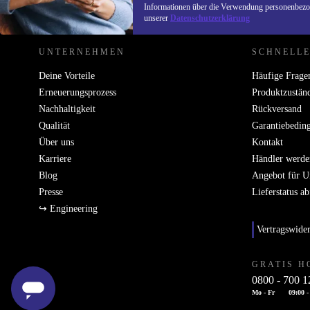
REFURBED DEUTSCHLAND - RETHINK NEW.
Informationen über die Verwendung personenbezog
unserer
Datenschutzerklärung
UNTERNEHMEN
SCHNELLE
Deine Vorteile
Häufige Frage
Erneuerungsprozess
Produktzustän
Nachhaltigkeit
Rückversand
Qualität
Garantiebedin
Über uns
Kontakt
Karriere
Händler werde
Blog
Angebot für 
Presse
Lieferstatus a
↪ Engineering
Vertragswide
GRATIS H
0800 - 700 1
Mo - Fr
09:00 -