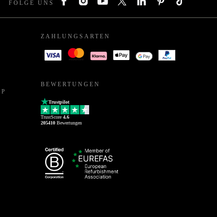
FOLGE UNS
ZAHLUNGSARTEN
BEWERTUNGEN
PP
Trustpilot
TrustScore
4.6
205410
Bewertungen