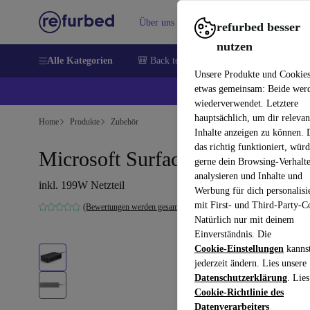
Über uns
Verkaufen
Hilfe
refurbed besser
nutzen
Alle Kategorien
🎒 Back to school
Handys
Laptops
Unsere Produkte und Cookie
etwas gemeinsam: Beide wer
💰 E
wiederverwendet. Letztere
hauptsächlich, um dir relevan
Home
Produkte
Zubehör
Inhalte anzeigen zu können.
das richtig funktioniert, wür
Microsoft Surface Dock 2
gerne dein Browsing-Verhalt
analysieren und Inhalte und
inkl. 199W Netzteil
Werbung für dich personalisi
mit First- und Third-Party-C
(Bewertungen werden gesammelt)
Natürlich nur mit deinem
Einverständnis. Die
Cookie-Einstellungen
kanns
jederzeit ändern. Lies unsere
Datenschutzerklärung
. Lies
Cookie-Richtlinie des
Datenverarbeiters