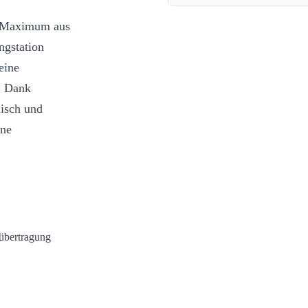
s Maximum aus
ngstation
eine
t. Dank
nisch und
ine
dübertragung