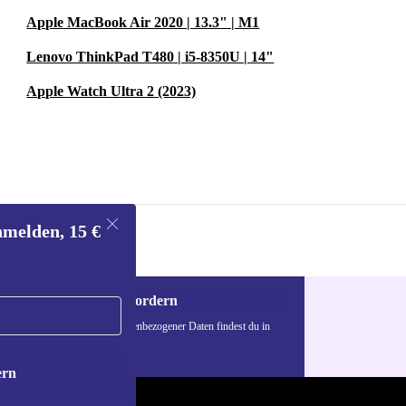
itsplatz.
Apple MacBook Air 2020 | 13.3" | M1
.
Lenovo ThinkPad T480 | i5-8350U | 14"
Apple Watch Ultra 2 (2023)
nmelden, 15 €
Gutschein anfordern
n über die Verwendung personenbezogener Daten findest du in
nschutzerklärung
.
ern