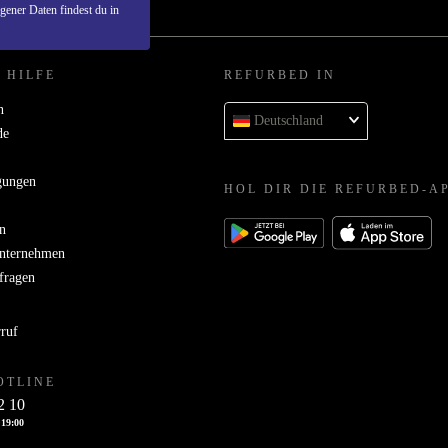
ener Daten findest du in
 HILFE
REFURBED IN
n
Deutschland
de
gungen
HOL DIR DIE REFURBED-A
n
Unternehmen
bfragen
rruf
OTLINE
2 10
 19:00