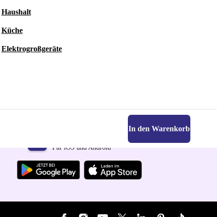
Haushalt
Küche
Elektrogroßgeräte
In den Warenkorb
Hol dir die refurbed-App
Für iOS und Android