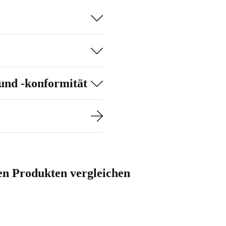
r 515 g – passt
ll
essourcen und
und -konformität
ie Umwelt 🌱
 all deinen
 externe
en Produkten vergleichen
en
Komfort.