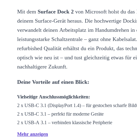
Mit dem
Surface Dock 2
von Microsoft holst du da
deinem Surface-Gerät heraus. Die hochwertige Docki
verwandelt deinen Arbeitsplatz im Handumdrehen in 
leistungsstarke Schaltzentrale – ganz ohne Kabelsala
refurbished Qualität erhältst du ein Produkt, das tech
optisch wie neu ist – und tust gleichzeitig etwas für e
nachhaltigere Zukunft.
Deine Vorteile auf einen Blick:
Vielseitige Anschlussmöglichkeiten:
2 x USB-C 3.1 (DisplayPort 1.4) – für gestochen scharfe Bil
2 x USB-C 3.1 – perfekt für moderne Geräte
2 x USB-A 3.1 – verbinden klassische Peripherie
Gigabit-LAN – garantiert schnelle, stabile Internetverbindung
Mehr anzeigen