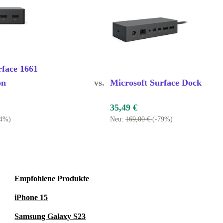
ll?
Ja, die
ibel. Prüfe
 besitzt.
rface 1661
hältst
on
vs.
Microsoft Surface Dock
ktiven Preis –
35,49 €
nschonende
94%)
Neu:
169,00 €
(-79%)
deine
 eine 12-
ssen, kannst
Empfohlene Produkte
eben.
iPhone 15
Samsung Galaxy S23
bringst du