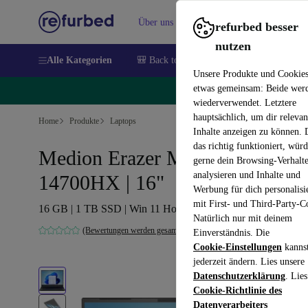
Über uns
Verkaufen
Hilfe
refurbed besser
nutzen
Alle Kategorien
🎒 Back to school
Handys
Laptops
Unsere Produkte und Cookie
etwas gemeinsam: Beide wer
🔥
wiederverwendet. Letztere
hauptsächlich, um dir relevan
Home
Produkte
Laptops
Inhalte anzeigen zu können.
das richtig funktioniert, wür
Medion Erazer Major X20 | i7-
gerne dein Browsing-Verhalt
analysieren und Inhalte und
14700HX | 16"
Werbung für dich personalisi
mit First- und Third-Party-C
16 GB | 1 TB SSD | Win 11 Home | IT
Natürlich nur mit deinem
(Bewertungen werden gesammelt)
Einverständnis. Die
Cookie-Einstellungen
kanns
jederzeit ändern. Lies unsere
Datenschutzerklärung
. Lies
Cookie-Richtlinie des
Datenverarbeiters