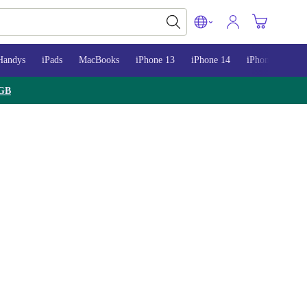
Handys
iPads
MacBooks
iPhone 13
iPhone 14
iPhone 15
GB