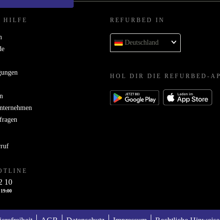
 HILFE
REFURBED IN
n
Deutschland
de
gungen
HOL DIR DIE REFURBED-A
n
Unternehmen
bfragen
rruf
OTLINE
2 10
 19:00