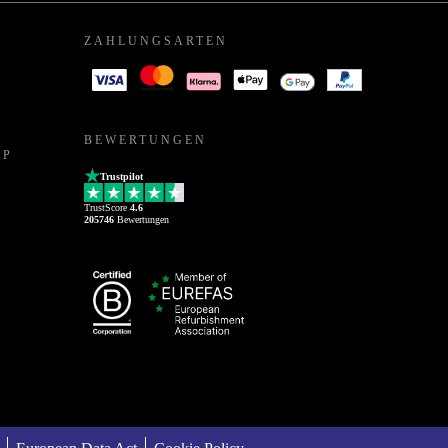
ZAHLUNGSARTEN
BEWERTUNGEN
PP
Trustpilot
TrustScore
4.6
205746
Bewertungen