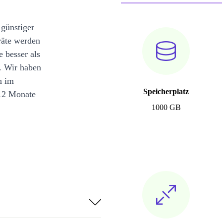
 günstiger
räte werden
e besser als
. Wir haben
n im
Speicherplatz
12 Monate
1000 GB