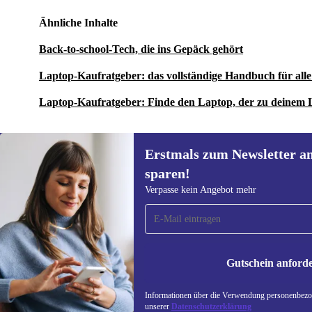
Ähnliche Inhalte
Back-to-school-Tech, die ins Gepäck gehört
Laptop-Kaufratgeber: das vollständige Handbuch für al
Laptop-Kaufratgeber: Finde den Laptop, der zu deinem 
Erstmals zum Newsletter a
sparen!
Erstmals zum Newsletter
Verpasse kein Angebot mehr
anmelden, 15 € sparen!
Verpasse kein Angebot mehr.
Informatione
unserer
Date
Gutschein anford
REFURBED DEUTSCHLAND - RETHINK NEW.
Informationen über die Verwendung personenbezog
unserer
Datenschutzerklärung