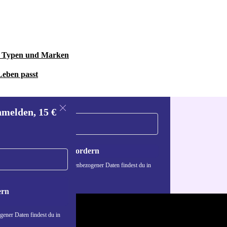
le Typen und Marken
Leben passt
nmelden, 15 €
Gutschein anfordern
n über die Verwendung personenbezogener Daten findest du in
nschutzerklärung
.
ern
ener Daten findest du in