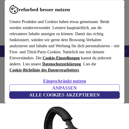
Hol dir die App
Herunterladen
refurbed besser nutzen
refurbed schnell und einfach nutzen
Unsere Produkte und Cookies haben etwas gemeinsam: Beide
werden wiederverwendet. Letztere hauptsächlich, um dir
relevantere Inhalte anzeigen zu können. Damit das richtig
funktioniert, würden wir gerne dein Browsing-Verhalten
analysieren und Inhalte und Werbung für dich personalisieren – mit
🎒 Back to school
Handys
Laptops
Tablets
Smartwatches
Zubehör
First- und Third-Party-Cookies. Natürlich nur mit deinem
Einverständnis. Die
Cookie-Einstellungen
kannst du jederzeit
Home
ändern. Lies unsere
Produkte
Audio
Datenschutzerklärung
Kopfhörer
. Lies die
Cookie-Richtlinie des Datenverarbeiters
.
Marshall Monitor II A.N.C.
Eingeschränkt nutzen
Schwarz
ANPASSEN
ALLE COOKIES AKZEPTIEREN
(Bewertungen werden gesammelt)