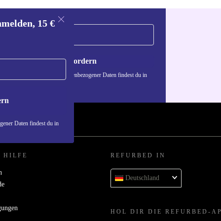
nmelden, 15 €
Gutschein anfordern
n über die Verwendung personenbezogener Daten findest du in
nschutzerklärung
.
ern
ener Daten findest du in
 HILFE
REFURBED IN
n
Deutschland
de
gungen
HOL DIR DIE REFURBED-A