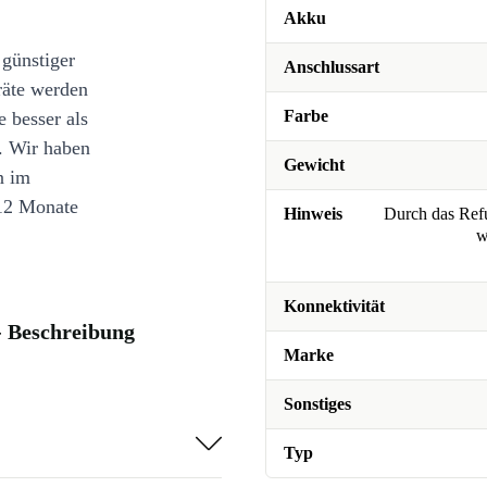
Akku
 günstiger
Anschlussart
räte werden
Farbe
e besser als
. Wir haben
Gewicht
n im
12 Monate
Hinweis
Durch das Refu
w
Konnektivität
- Beschreibung
Marke
Sonstiges
Typ