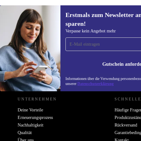
Erstmals zum Newsletter a
sparen!
Erstmals zum Newsletter
Verpasse kein Angebot mehr
anmelden, 15 € sparen!
Verpasse kein Angebot mehr.
Informatione
unserer
Date
Gutschein anford
REFURBED DEUTSCHLAND - RETHINK NEW.
Informationen über die Verwendung personenbezog
unserer
Datenschutzerklärung
UNTERNEHMEN
SCHNELLE
Deine Vorteile
Häufige Frage
Erneuerungsprozess
Produktzustän
Nachhaltigkeit
Rückversand
Qualität
Garantiebedin
Über uns
Kontakt