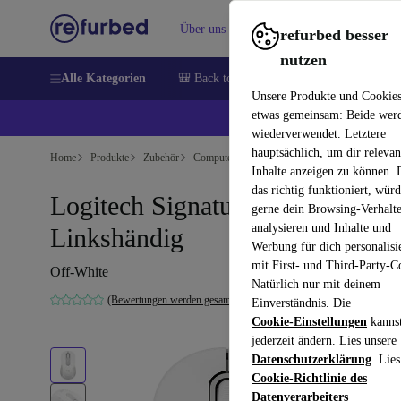
Über uns
Verkaufen
Hilfe
refurbed besser
nutzen
Alle Kategorien
🎒 Back to school
Handys
Laptops
Unsere Produkte und Cookie
etwas gemeinsam: Beide wer
💰 E
wiederverwendet. Letztere
hauptsächlich, um dir relevan
Home
Produkte
Zubehör
Computer Zubehör
Mäuse
Inhalte anzeigen zu können.
das richtig funktioniert, wür
Logitech Signature M650 Groß
gerne dein Browsing-Verhalt
analysieren und Inhalte und
Linkshändig
Werbung für dich personalisi
mit First- und Third-Party-C
Off-White
Natürlich nur mit deinem
(Bewertungen werden gesammelt)
Einverständnis. Die
Cookie-Einstellungen
kanns
jederzeit ändern. Lies unsere
Datenschutzerklärung
. Lies
Cookie-Richtlinie des
Datenverarbeiters