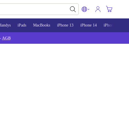
Handys
iPads
MacBooks
iPhone 13
iPhone 14
iPhone 15
-
AGB