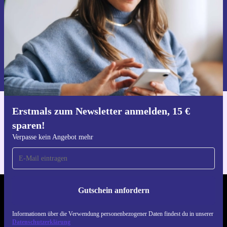
Gutschein anfordern
Informationen über die Verwendung personenbezogener Daten findest
du in unserer
Datenschutzerklärung
.
Erstmals zum Newsletter anmelden, 15 €
Hol dir die refurbed-App
sparen!
Für iOS und Android
Verpasse kein Angebot mehr
Gutschein anfordern
REFURBED DEUTSCHLAND - RETHINK NEW.
Informationen über die Verwendung personenbezogener Daten findest du in unserer
FOLGE UNS
Datenschutzerklärung