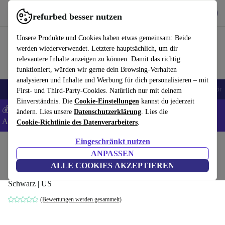
Hol dir die App
Herunterladen
refurbed besser nutzen
refurbed schnell und einfach nutzen
Unsere Produkte und Cookies haben etwas gemeinsam: Beide
werden wiederverwendet. Letztere hauptsächlich, um dir
relevantere Inhalte anzeigen zu können. Damit das richtig
funktioniert, würden wir gerne dein Browsing-Verhalten
analysieren und Inhalte und Werbung für dich personalisieren – mit
🎒 Back to school
Handys
Laptops
Tablets
Smartwatches
Zubehör
First- und Third-Party-Cookies. Natürlich nur mit deinem
Einverständnis. Die
Cookie-Einstellungen
kannst du jederzeit
💰 Extra -5% auf Samsung- und Google-Smartphones - Code:
ändern. Lies unsere
Datenschutzerklärung
. Lies die
ANDROID5 -
AGB
Cookie-Richtlinie des Datenverarbeiters
.
Eingeschränkt nutzen
Home
Produkte
Zubehör
Computer Zubehör
Sets
ANPASSEN
Logitech MX900
ALLE COOKIES AKZEPTIEREN
Schwarz | US
(Bewertungen werden gesammelt)