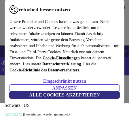
Hol dir die App
Herunterladen
refurbed besser nutzen
refurbed schnell und einfach nutzen
Unsere Produkte und Cookies haben etwas gemeinsam: Beide
werden wiederverwendet. Letztere hauptsächlich, um dir
relevantere Inhalte anzeigen zu können. Damit das richtig
funktioniert, würden wir gerne dein Browsing-Verhalten
analysieren und Inhalte und Werbung für dich personalisieren – mit
🎒 Back to school
Handys
Laptops
Tablets
Smartwatches
Zubehör
First- und Third-Party-Cookies. Natürlich nur mit deinem
Einverständnis. Die
Cookie-Einstellungen
kannst du jederzeit
💰 Extra -5% auf Samsung- und Google-Smartphones - Code:
ändern. Lies unsere
Datenschutzerklärung
. Lies die
ANDROID5 -
AGB
Cookie-Richtlinie des Datenverarbeiters
.
Eingeschränkt nutzen
Home
Produkte
Zubehör
Computer Zubehör
Sets
ANPASSEN
Logitech MK320
ALLE COOKIES AKZEPTIEREN
Schwarz | US
(Bewertungen werden gesammelt)