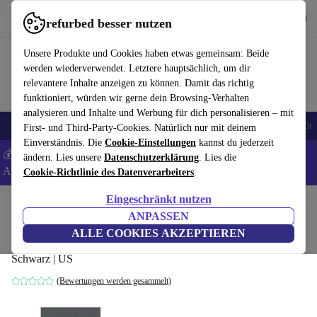
Hol dir die App
Herunterladen
refurbed besser nutzen
refurbed schnell und einfach nutzen
Unsere Produkte und Cookies haben etwas gemeinsam: Beide
werden wiederverwendet. Letztere hauptsächlich, um dir
relevantere Inhalte anzeigen zu können. Damit das richtig
funktioniert, würden wir gerne dein Browsing-Verhalten
analysieren und Inhalte und Werbung für dich personalisieren – mit
🎒 Back to school
Handys
Laptops
Tablets
Smartwatches
Zubehör
First- und Third-Party-Cookies. Natürlich nur mit deinem
Einverständnis. Die
Cookie-Einstellungen
kannst du jederzeit
💰 Extra -5% auf Samsung- und Google-Smartphones - Code:
ändern. Lies unsere
Datenschutzerklärung
. Lies die
ANDROID5 -
AGB
Cookie-Richtlinie des Datenverarbeiters
.
Eingeschränkt nutzen
Home
Produkte
Zubehör
Computer Zubehör
Tastaturen
ANPASSEN
Logitech K375s
ALLE COOKIES AKZEPTIEREN
Schwarz | US
(Bewertungen werden gesammelt)