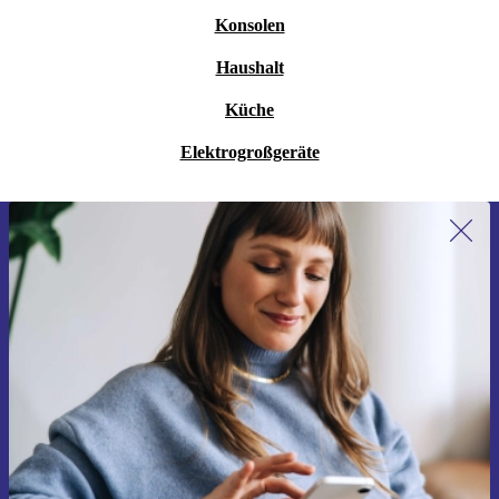
Konsolen
Haushalt
Küche
Elektrogroßgeräte
Erstmals zum Newsletter anmelden,
15 € sparen!
Verpasse kein Angebot mehr.
Gutschein anfordern
Informationen über die Verwendung personenbezogener Daten findest
du in unserer
Datenschutzerklärung
.