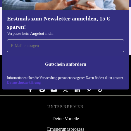
Erstmals zum Newsletter anmelden, 15 €
Hol dir die refurbed-App
sparen!
Für iOS und Android
Verpasse kein Angebot mehr
Gutschein anfordern
REFURBED DEUTSCHLAND - RETHINK NEW.
Informationen über die Verwendung personenbezogener Daten findest du in unserer
FOLGE UNS
Datenschutzerklärung
UNTERNEHMEN
Deine Vorteile
Erneuerungsprozess