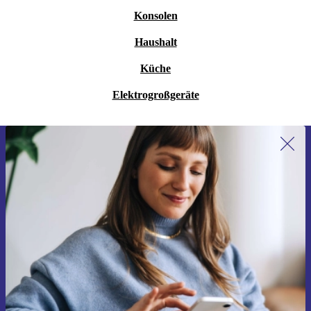
Konsolen
Haushalt
Küche
Elektrogroßgeräte
Erstmals zum Newsletter anmelden,
15 € sparen!
Verpasse kein Angebot mehr.
Gutschein anfordern
Informationen über die Verwendung personenbezogener Daten findest
du in unserer
Datenschutzerklärung
.