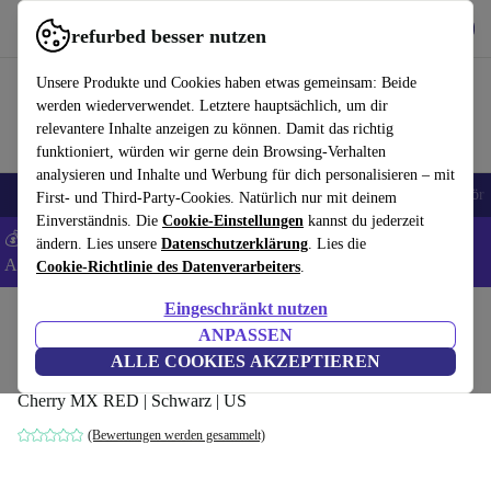
Hol dir die App
Herunterladen
refurbed besser nutzen
refurbed schnell und einfach nutzen
Unsere Produkte und Cookies haben etwas gemeinsam: Beide
werden wiederverwendet. Letztere hauptsächlich, um dir
relevantere Inhalte anzeigen zu können. Damit das richtig
funktioniert, würden wir gerne dein Browsing-Verhalten
analysieren und Inhalte und Werbung für dich personalisieren – mit
🎒 Back to school
Handys
Laptops
Tablets
Smartwatches
Zubehör
First- und Third-Party-Cookies. Natürlich nur mit deinem
Einverständnis. Die
Cookie-Einstellungen
kannst du jederzeit
💰 Extra -5% auf Samsung- und Google-Smartphones - Code:
ändern. Lies unsere
Datenschutzerklärung
. Lies die
ANDROID5 -
AGB
Cookie-Richtlinie des Datenverarbeiters
.
Eingeschränkt nutzen
Home
Produkte
Zubehör
Computer Zubehör
Tastaturen
ANPASSEN
Logitech G610 Orion
ALLE COOKIES AKZEPTIEREN
Cherry MX RED | Schwarz | US
(Bewertungen werden gesammelt)