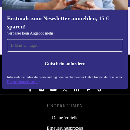
Erstmals zum Newsletter anmelden, 15 €
Hol dir die refurbed-App
sparen!
Für iOS und Android
Verpasse kein Angebot mehr
Gutschein anfordern
REFURBED DEUTSCHLAND - RETHINK NEW.
Informationen über die Verwendung personenbezogener Daten findest du in unserer
FOLGE UNS
Datenschutzerklärung
UNTERNEHMEN
Deine Vorteile
Erneuerungsprozess