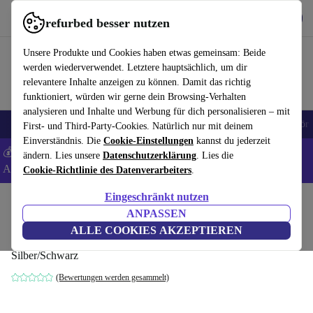
Hol dir die App
Herunterladen
refurbed besser nutzen
refurbed schnell und einfach nutzen
Unsere Produkte und Cookies haben etwas gemeinsam: Beide
werden wiederverwendet. Letztere hauptsächlich, um dir
relevantere Inhalte anzeigen zu können. Damit das richtig
funktioniert, würden wir gerne dein Browsing-Verhalten
analysieren und Inhalte und Werbung für dich personalisieren – mit
🎒 Back to school
Handys
Laptops
Tablets
Smartwatches
Zubehör
First- und Third-Party-Cookies. Natürlich nur mit deinem
Einverständnis. Die
Cookie-Einstellungen
kannst du jederzeit
💰 Extra -5% auf Samsung- und Google-Smartphones - Code:
ändern. Lies unsere
Datenschutzerklärung
. Lies die
ANDROID5 -
AGB
Cookie-Richtlinie des Datenverarbeiters
.
Eingeschränkt nutzen
Home
Produkte
Zubehör
Computer Zubehör
ANPASSEN
Logitech F710 Wireless Gamepad
ALLE COOKIES AKZEPTIEREN
Silber/Schwarz
(Bewertungen werden gesammelt)