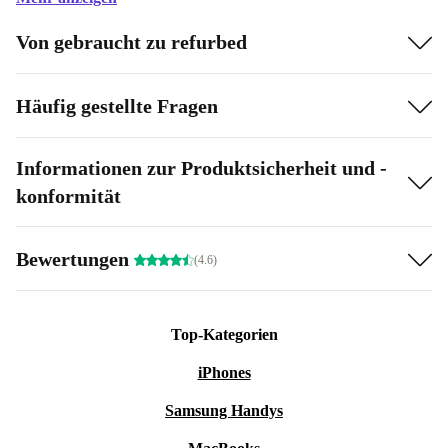
geringe Mängel auf, In der Regel sind das leichte bis
Von gebraucht zu refurbed
mittlere Verschmutzungen, Kratzer oder Makel, auch im
sichtbaren Bereich. Das Produkt ist voll funktionsfähig.
Häufig gestellte Fragen
Der Sessel weist Abriebspuren und Flecken am Stoff
auf. Bitte beachte die Zustandsbilder.
Informationen zur Produktsicherheit und -
konformität
Bewertungen
(4.6)
Top-Kategorien
iPhones
Samsung Handys