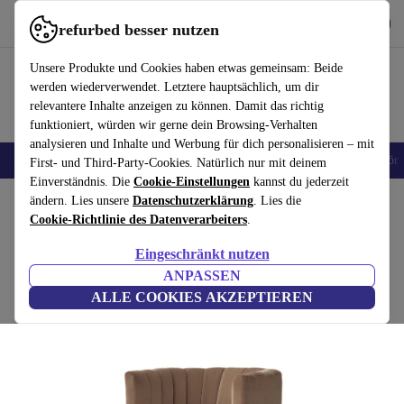
Hol dir die App
Herunterladen
refurbed besser nutzen
refurbed schnell und einfach nutzen
Unsere Produkte und Cookies haben etwas gemeinsam: Beide
werden wiederverwendet. Letztere hauptsächlich, um dir
relevantere Inhalte anzeigen zu können. Damit das richtig
funktioniert, würden wir gerne dein Browsing-Verhalten
analysieren und Inhalte und Werbung für dich personalisieren – mit
🎒 Back to school
Handys
Laptops
Tablets
Smartwatches
Zubehör
First- und Third-Party-Cookies. Natürlich nur mit deinem
Einverständnis. Die
Cookie-Einstellungen
kannst du jederzeit
Home
ändern. Lies unsere
Produkte
Haushalt
Datenschutzerklärung
Möbel
. Lies die
Cookie-Richtlinie des Datenverarbeiters
.
Loafer SC23 Sessel Samt Marron
Eingeschränkt nutzen
Taupe
ANPASSEN
ALLE COOKIES AKZEPTIEREN
(Bewertungen werden gesammelt)