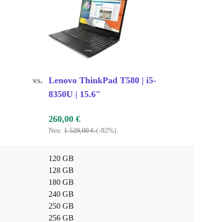
vs.
Lenovo ThinkPad T580 | i5-
8350U | 15.6"
260,00 €
Neu:
1.529,00 €
(-82%)
120 GB
128 GB
180 GB
240 GB
250 GB
256 GB