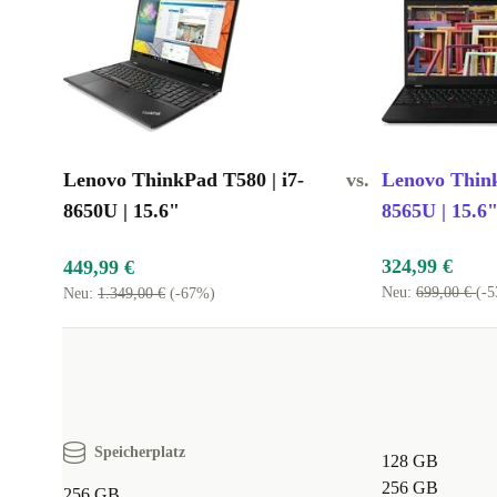
Lenovo ThinkPad T580 | i7-
vs.
Lenovo Think
8650U | 15.6"
8565U | 15.6
324,99 €
449,99 €
Neu:
699,00 €
(-
Neu:
1.349,00 €
(-67%)
Speicherplatz
128 GB
256 GB
256 GB