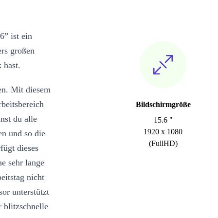
” ist ein
ers großen
 hast.
en. Mit diesem
rbeitsbereich
Bildschirmgröße
st du alle
15.6 "
1920 x 1080
en und so die
(FullHD)
fügt dieses
e sehr lange
eitstag nicht
or unterstützt
 blitzschnelle