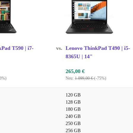
Pad T590 | i7-
vs.
Lenovo ThinkPad T490 | i5-
"
8365U | 14"
265,00 €
53%)
Neu:
1.099,00 €
(-75%)
120 GB
128 GB
180 GB
240 GB
250 GB
256 GB