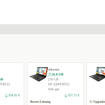
BE (AZERTY)
In anderen Kombinationen verfügbar
ND (QWERTY)
+25,00 €
NL (QWERTY)
+40,00 €
GR (QWERTY)
+40,00 €
SE (QWERTY)
+127,07 €
DK (QWERTY)
+127,07 €
schwarz
16.0 GB
GB
250 GB
WERTZ)
DE (QWERTZ)
Sehr gut
354,91 €
357,71 €
Bessere Leistung
1+ Upgrade