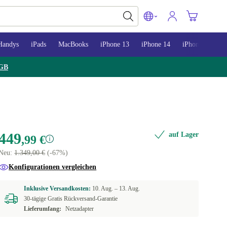
Handys
iPads
MacBooks
iPhone 13
iPhone 14
iPhone 15
GB
449
auf Lager
,99 €
Neu:
1.349,00 €
(-67%)
Konfigurationen vergleichen
Inklusive Versandkosten:
10. Aug. –
13. Aug.
30-tägige Gratis Rückversand-Garantie
Lieferumfang:
Netzadapter