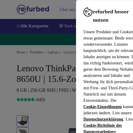
Über uns
Verkaufen
Hilfe
refurbed besser
nutzen
Alle Kategorien
🎒 Back to school
Handys
Laptops
Unsere Produkte und Cookie
etwas gemeinsam: Beide wer
🔥
wiederverwendet. Letztere
hauptsächlich, um dir relevan
Home
Produkte
Laptops
Lenovo Laptops
Inhalte anzeigen zu können.
das richtig funktioniert, wür
Lenovo ThinkPad T580 | i7-
gerne dein Browsing-Verhalt
analysieren und Inhalte und
8650U | 15.6-Zoll
Werbung für dich personalisi
mit First- und Third-Party-C
8 GB | 256 GB SSD | FHD | Webcam | Win 11 Home | UK
Natürlich nur mit deinem
(4,8/5)
Einverständnis. Die
Cookie-Einstellungen
kanns
jederzeit ändern. Lies unsere
Datenschutzerklärung
. Lies
Cookie-Richtlinie des
Datenverarbeiters