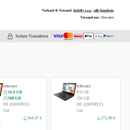
Verkauf & Versand:
furbify s.r.o.
|
alle Angebote
Versand aus:
Slowakei
Sichere Transaktion
schwarz
schwarz
16.0 GB
8.0 GB
500 GB
256 GB
DE (QWERTZ)
DE (QWERTZ)
Gut
Gut
364,47 €
372,00 €
s