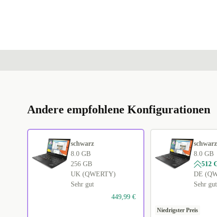
Andere empfohlene Konfigurationen
schwarz
schwarz
8.0 GB
8.0 GB
256 GB
512 
UK (QWERTY)
DE (Q
Sehr gut
Sehr gut
449,99 €
Niedrigster Preis