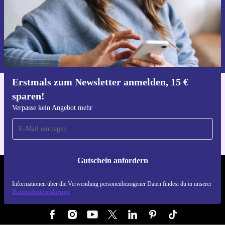
Gutschein anfordern
Informationen über die Verwendung personenbezogener Daten findest
du in unserer
Datenschutzerklärung
.
Erstmals zum Newsletter anmelden, 15 €
sparen!
Hol dir die refurbed-App
Für iOS und Android
Verpasse kein Angebot mehr
Gutschein anfordern
REFURBED DEUTSCHLAND - RETHINK NEW.
Informationen über die Verwendung personenbezogener Daten findest du in unserer
Datenschutzerklärung
FOLGE UNS