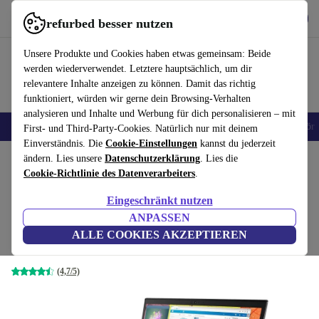
Hol dir die App
Herunterladen
refurbed besser nutzen
refurbed schnell und einfach nutzen
Unsere Produkte und Cookies haben etwas gemeinsam: Beide
werden wiederverwendet. Letztere hauptsächlich, um dir
relevantere Inhalte anzeigen zu können. Damit das richtig
funktioniert, würden wir gerne dein Browsing-Verhalten
analysieren und Inhalte und Werbung für dich personalisieren – mit
🎒 Back to school
Handys
Laptops
Tablets
Smartwatches
Zubehör
First- und Third-Party-Cookies. Natürlich nur mit deinem
Einverständnis. Die
Cookie-Einstellungen
kannst du jederzeit
Home
ändern. Lies unsere
Produkte
Laptops
Datenschutzerklärung
Lenovo Laptops
. Lies die
Cookie-Richtlinie des Datenverarbeiters
.
Lenovo ThinkPad T580 | i5-
Eingeschränkt nutzen
8250U | 15.6"
334
,99 €
ANPASSEN
Neu:
1.059,00 €
4 GB | 120 GB SSD | schwarz | Win 11 Pro |
ALLE COOKIES AKZEPTIEREN
DE
(4,7/5)