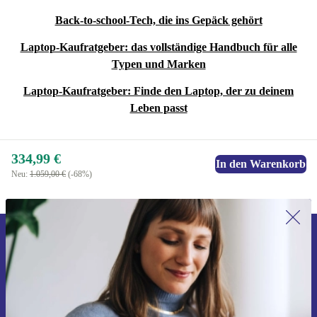
Back-to-school-Tech, die ins Gepäck gehört
Laptop-Kaufratgeber: das vollständige Handbuch für alle
Typen und Marken
Laptop-Kaufratgeber: Finde den Laptop, der zu deinem
Leben passt
334,99 €
In den Warenkorb
Neu:
1.059,00 €
(-68%)
Erstmals zum Newsletter anmelden,
15 € sparen!
Verpasse kein Angebot mehr.