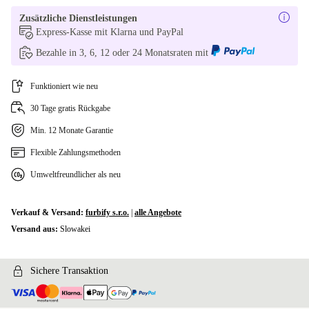
SE (schwedisch) | 256 GB, 8.0 GB
+35,00 €
Zusätzliche Dienstleistungen
Express-Kasse mit Klarna und PayPal
DK (dänisch) | 256 GB, 8.0 GB
+35,00 €
Bezahle in 3, 6, 12 oder 24 Monatsraten mit
PL (polnisch) | 512 GB, 8.0 GB
+45,00 €
Funktioniert wie neu
SI (slowenisch) | 512 GB, 8.0 GB
+45,00 €
30 Tage gratis Rückgabe
Min. 12 Monate Garantie
Flexible Zahlungsmethoden
Umweltfreundlicher als neu
Verkauf & Versand:
furbify s.r.o.
|
alle Angebote
Versand aus:
Slowakei
Sichere Transaktion