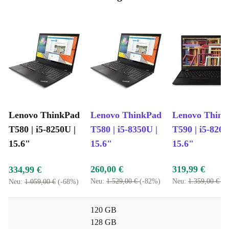
Lenovo ThinkPad
Lenovo ThinkPad
Lenovo Thin
T580 | i5-8250U |
T580 | i5-8350U |
T590 | i5-8265
15.6"
15.6"
15.6"
260,00 €
319,99 €
334,99 €
Neu:
1.529,00 €
(-82%)
Neu:
1.359,00 €
(-
Neu:
1.059,00 €
(-68%)
120 GB
128 GB