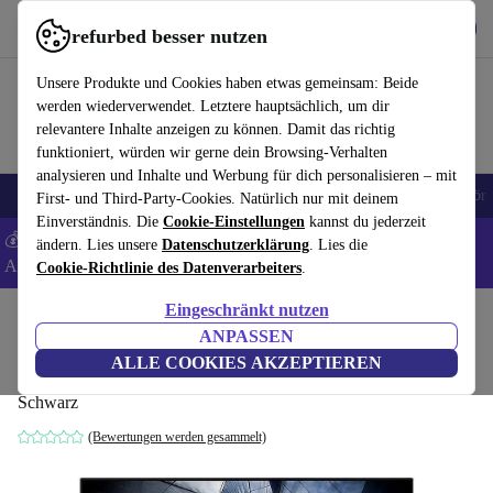
Hol dir die App
Herunterladen
refurbed besser nutzen
refurbed schnell und einfach nutzen
Unsere Produkte und Cookies haben etwas gemeinsam: Beide
werden wiederverwendet. Letztere hauptsächlich, um dir
relevantere Inhalte anzeigen zu können. Damit das richtig
funktioniert, würden wir gerne dein Browsing-Verhalten
analysieren und Inhalte und Werbung für dich personalisieren – mit
🎒 Back to school
Handys
Laptops
Tablets
Smartwatches
Zubehör
First- und Third-Party-Cookies. Natürlich nur mit deinem
Einverständnis. Die
Cookie-Einstellungen
kannst du jederzeit
💰 Extra -5% auf Samsung- und Google-Smartphones - Code:
ändern. Lies unsere
Datenschutzerklärung
. Lies die
ANDROID5 -
AGB
Cookie-Richtlinie des Datenverarbeiters
.
Eingeschränkt nutzen
Home
Produkte
Monitore
ANPASSEN
Lenovo ThinkVision P24h-2L | 23.8"
ALLE COOKIES AKZEPTIEREN
Schwarz
(Bewertungen werden gesammelt)