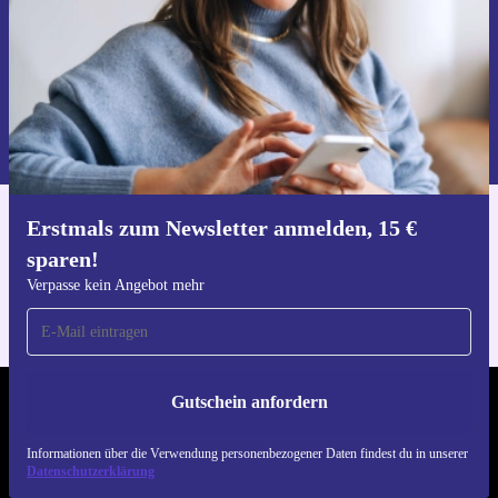
Gutschein anfordern
Informationen über die Verwendung personenbezogener Daten findest
du in unserer
Datenschutzerklärung
.
Erstmals zum Newsletter anmelden, 15 €
Hol dir die refurbed-App
sparen!
Für iOS und Android
Verpasse kein Angebot mehr
Gutschein anfordern
REFURBED DEUTSCHLAND - RETHINK NEW.
Informationen über die Verwendung personenbezogener Daten findest du in unserer
FOLGE UNS
Datenschutzerklärung