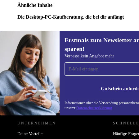
Ähnliche Inhalte
Die Desktop-PC-Kaufberatung, die bei dir anfängt
Erstmals zum Newsletter a
sparen!
Erstmals zum Newsletter
Verpasse kein Angebot mehr
anmelden, 15 € sparen!
Verpasse kein Angebot mehr.
Informatione
unserer
Date
Gutschein anford
REFURBED DEUTSCHLAND - RETHINK NEW.
Informationen über die Verwendung personenbezog
unserer
Datenschutzerklärung
UNTERNEHMEN
SCHNELLE
Deine Vorteile
Häufige Frage