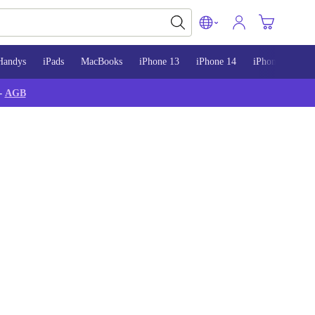
Handys
iPads
MacBooks
iPhone 13
iPhone 14
iPhone 15
-
AGB