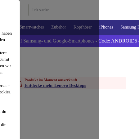
Tablets
Smartwatches
Zubehör
Kopfhörer
iPhones
Samsung 
s haben
den
xtra -5% auf Samsung- und Google-Smartphones - Code: ANDROID5 
tere
 Damit
den wir
en
Produkt im Moment ausverkauft
eren –
Entdecke mehr Lenovo Desktops
ookies.
t du
 die