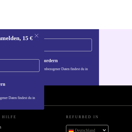
nmelden, 15 €
Gutschein anfordern
n über die Verwendung personenbezogener Daten findest du in
nschutzerklärung
.
ern
ener Daten findest du in
 HILFE
REFURBED IN
n
Deutschland