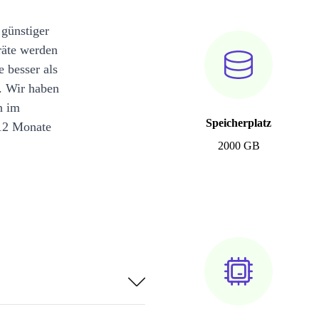
 günstiger
räte werden
e besser als
. Wir haben
n im
Speicherplatz
12 Monate
2000 GB