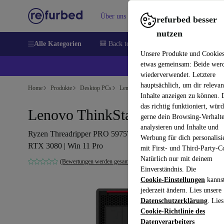
Über uns
Verkaufen
Hilfe
refurbed besser
nutzen
Alle Kategorien
🎒 Back to school
Handys
Laptops
Unsere Produkte und Cookie
etwas gemeinsam: Beide wer
💰 E
wiederverwendet. Letztere
hauptsächlich, um dir relevan
Home
Produkte
Desktop PCs
Lenovo Desktops
Inhalte anzeigen zu können.
das richtig funktioniert, wür
Lenovo ThinkStation P620
gerne dein Browsing-Verhalt
analysieren und Inhalte und
Ryzen Threadripper PRO 5975WX | 64 GB | 2 TB SSD |
Werbung für dich personalisi
RTX 3080 | Win 11 Pro
mit First- und Third-Party-C
Natürlich nur mit deinem
(Bewertungen werden gesammelt)
Einverständnis. Die
Cookie-Einstellungen
kanns
jederzeit ändern. Lies unsere
Datenschutzerklärung
. Lies
Cookie-Richtlinie des
Datenverarbeiters