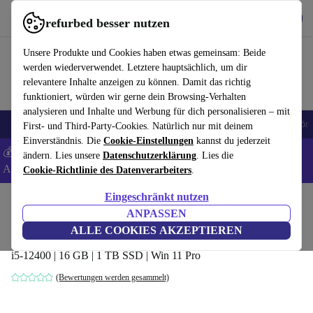
Hol dir die App
Herunterladen
refurbed besser nutzen
refurbed schnell und einfach nutzen
Unsere Produkte und Cookies haben etwas gemeinsam: Beide
werden wiederverwendet. Letztere hauptsächlich, um dir
relevantere Inhalte anzeigen zu können. Damit das richtig
funktioniert, würden wir gerne dein Browsing-Verhalten
analysieren und Inhalte und Werbung für dich personalisieren – mit
🎒 Back to school
Handys
Laptops
Tablets
Smartwatches
Zubehör
First- und Third-Party-Cookies. Natürlich nur mit deinem
Einverständnis. Die
Cookie-Einstellungen
kannst du jederzeit
💰 Extra -5% auf Samsung- und Google-Smartphones - Code:
ändern. Lies unsere
Datenschutzerklärung
. Lies die
ANDROID5 -
AGB
Cookie-Richtlinie des Datenverarbeiters
.
Eingeschränkt nutzen
Home
Produkte
Desktop PCs
Lenovo Desktops
ANPASSEN
Lenovo ThinkStation P360 Tiny
ALLE COOKIES AKZEPTIEREN
i5-12400 | 16 GB | 1 TB SSD | Win 11 Pro
(Bewertungen werden gesammelt)