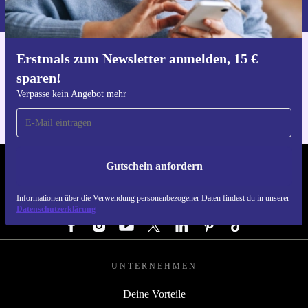
du in unserer
Datenschutzerklärung
.
Erstmals zum Newsletter anmelden, 15 €
Hol dir die refurbed-App
sparen!
Für iOS und Android
Verpasse kein Angebot mehr
Gutschein anfordern
REFURBED DEUTSCHLAND - RETHINK NEW.
Informationen über die Verwendung personenbezogener Daten findest du in unserer
FOLGE UNS
Datenschutzerklärung
UNTERNEHMEN
Deine Vorteile