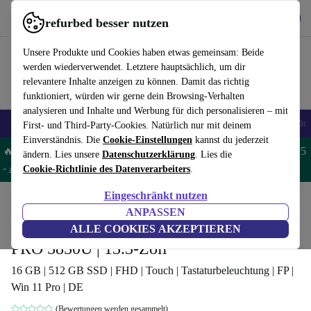
Hol dir die App
Herunterladen
refurbed besser nutzen
refurbed schnell und einfach nutzen
Unsere Produkte und Cookies haben etwas gemeinsam: Beide
werden wiederverwendet. Letztere hauptsächlich, um dir
relevantere Inhalte anzeigen zu können. Damit das richtig
funktioniert, würden wir gerne dein Browsing-Verhalten
analysieren und Inhalte und Werbung für dich personalisieren – mit
🎒 Back to school
Handys
Laptops
Tablets
Smartwatches
Zubehör
First- und Third-Party-Cookies. Natürlich nur mit deinem
Einverständnis. Die
Cookie-Einstellungen
kannst du jederzeit
🔥 Spare 5% EXTRA auf MacBooks und iPads – Code: MACPAD5
ändern. Lies unsere
Datenschutzerklärung
. Lies die
-
AGB
Cookie-Richtlinie des Datenverarbeiters
.
Eingeschränkt nutzen
Home
Produkte
Laptops
Lenovo Laptops
ANPASSEN
Lenovo ThinkPad L13 Yoga G2 | Ryzen 7
ALLE COOKIES AKZEPTIEREN
PRO 5850U | 13.3-Zoll
16 GB | 512 GB SSD | FHD | Touch | Tastaturbeleuchtung | FP |
Win 11 Pro | DE
(Bewertungen werden gesammelt)