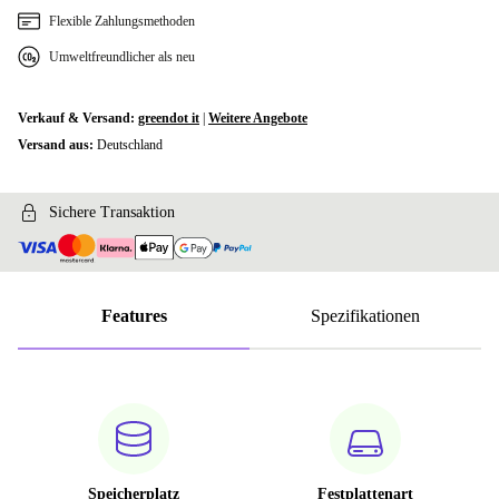
960 GB
+150,91 €
Flexible Zahlungsmethoden
Umweltfreundlicher als neu
1024 GB
+668,01 €
1128 GB
+693,01 €
Verkauf & Versand:
greendot it
|
Weitere Angebote
Versand aus:
Deutschland
1256 GB
+693,01 €
1512 GB
Sichere Transaktion
+693,01 €
Features
Spezifikationen
Speicherplatz
Festplattenart