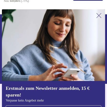
Neu:
619,00 €
(-71%)
Erstmals zum Newsletter anmelden,
15 € sparen!
Verpasse kein Angebot mehr.
Gutschein anfordern
Informationen über die Verwendung personenbezogener Daten findest
du in unserer
Datenschutzerklärung
.
Erstmals zum Newsletter anmelden, 15 €
sparen!
Hol dir die refurbed-App
Für iOS und Android
Verpasse kein Angebot mehr