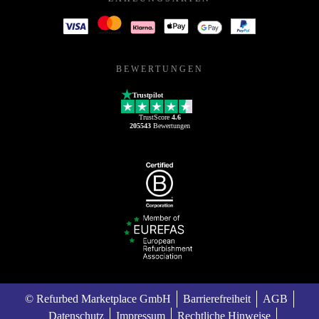
BEWERTUNGEN
Trustpilot
TrustScore
4.6
205543
Bewertungen
© Refurbed Marketplace GmbH
Barrierefreiheit
AGB
Datenschutz
Impressum
Rechtliche Hinweise