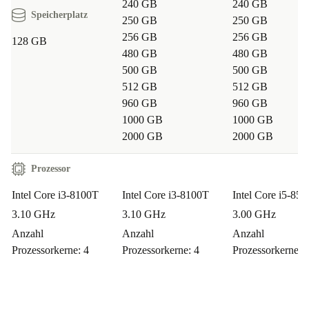
Umweltfreundliche Technik-Enthusiasten:
Für
240 GB
240 GB
Speicherplatz
250 GB
250 GB
umweltbewusste Nutzer, die Nachhaltigkeit schätzen,
256 GB
256 GB
128 GB
ohne dabei auf Leistung zu verzichten, ist der komplett
480 GB
480 GB
erneuerte ThinkCentre M720q Tiny die perfekte Wahl.
500 GB
500 GB
512 GB
512 GB
Erlebe das nächste Level der Computer-Innovation mit
960 GB
960 GB
dem erneuerten Lenovo ThinkCentre M720q Tiny.
1000 GB
1000 GB
2000 GB
2000 GB
Entfessele grenzenloses Potenzial in einem kompakten
Paket, wo Produktivität auf Nachhaltigkeit trifft und
Prozessor
Benutzer jeden Alters eine Zukunft grenzenloser
Intel Core i3-8100T
Intel Core i3-8100T
Intel Core i5-850
Möglichkeiten entdecken!
3.10 GHz
3.10 GHz
3.00 GHz
Anzahl
Anzahl
Anzahl
Prozessorkerne: 4
Prozessorkerne: 4
Prozessorkerne: 