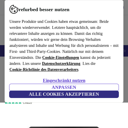
Hol dir die App
Herunterladen
refurbed besser nutzen
refurbed schnell und einfach nutzen
Unsere Produkte und Cookies haben etwas gemeinsam: Beide
werden wiederverwendet. Letztere hauptsächlich, um dir
relevantere Inhalte anzeigen zu können. Damit das richtig
funktioniert, würden wir gerne dein Browsing-Verhalten
analysieren und Inhalte und Werbung für dich personalisieren – mit
🎒 Back to school
Handys
Laptops
Tablets
Smartwatches
Zubehör
First- und Third-Party-Cookies. Natürlich nur mit deinem
Einverständnis. Die
Cookie-Einstellungen
kannst du jederzeit
Home
ändern. Lies unsere
Produkte
Desktop PCs
Datenschutzerklärung
Lenovo Desktops
. Lies die
Cookie-Richtlinie des Datenverarbeiters
.
Lenovo ThinkCentre M720q
Eingeschränkt nutzen
Tiny
181
,99 €
ANPASSEN
Neu:
619,00 €
i3-8100T | 8 GB | 128 GB SSD | Win 11 Pro
ALLE COOKIES AKZEPTIEREN
(4,8/5)