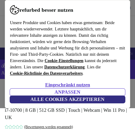
Hol dir die App
Herunterladen
refurbed besser nutzen
refurbed schnell und einfach nutzen
Unsere Produkte und Cookies haben etwas gemeinsam: Beide
werden wiederverwendet. Letztere hauptsächlich, um dir
relevantere Inhalte anzeigen zu können. Damit das richtig
funktioniert, würden wir gerne dein Browsing-Verhalten
analysieren und Inhalte und Werbung für dich personalisieren – mit
🎒 Back to school
Handys
Laptops
Tablets
Smartwatches
Zubehör
First- und Third-Party-Cookies. Natürlich nur mit deinem
Einverständnis. Die
Cookie-Einstellungen
kannst du jederzeit
💰 Extra -5% auf Samsung- und Google-Smartphones - Code:
ändern. Lies unsere
Datenschutzerklärung
. Lies die
ANDROID5 -
AGB
Cookie-Richtlinie des Datenverarbeiters
.
Eingeschränkt nutzen
Home
Produkte
Desktop PCs
Lenovo Desktops
ANPASSEN
Lenovo ThinkCentre M70a AiO | 21.5"
ALLE COOKIES AKZEPTIEREN
i7-10700 | 8 GB | 512 GB SSD | Touch | Webcam | Win 11 Pro |
UK
(Bewertungen werden gesammelt)