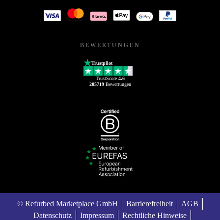
BEWERTUNGEN
Trustpilot
TrustScore
4.6
205719
Bewertungen
© Refurbed Marketplace GmbH
Barrierefreiheit
AGB
Datenschutz
Impressum
Rechtliche Hinweise