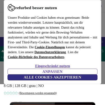
Hol dir die App
Herunterladen
refurbed besser nutzen
refurbed schnell und einfach nutzen
Unsere Produkte und Cookies haben etwas gemeinsam: Beide
werden wiederverwendet. Letztere hauptsächlich, um dir
relevantere Inhalte anzeigen zu können. Damit das richtig
funktioniert, würden wir gerne dein Browsing-Verhalten
analysieren und Inhalte und Werbung für dich personalisieren – mit
🎒 Back to school
Handys
Laptops
Tablets
Smartwatches
Zubehör
First- und Third-Party-Cookies. Natürlich nur mit deinem
Einverständnis. Die
Cookie-Einstellungen
kannst du jederzeit
🔥 Spare 5% EXTRA auf MacBooks und iPads – Code: MACPAD5
ändern. Lies unsere
Datenschutzerklärung
. Lies die
-
AGB
Cookie-Richtlinie des Datenverarbeiters
.
Eingeschränkt nutzen
Home
Produkte
Tablets
ANPASSEN
Lenovo Tab Plus TB351FU | 11.5-Zoll
ALLE COOKIES AKZEPTIEREN
8 GB | 128 GB | grau | NO
(Bewertungen werden gesammelt)