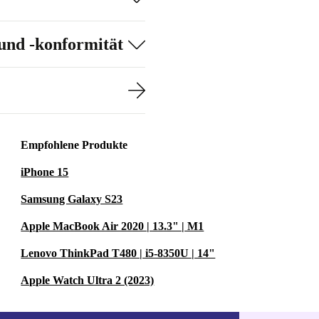
und -konformität
 Brot auftauen
.
r
Empfohlene Produkte
t der
iPhone 15
 sauber.
Samsung Galaxy S23
Apple MacBook Air 2020 | 13.3" | M1
Lenovo ThinkPad T480 | i5-8350U | 14"
Apple Watch Ultra 2 (2023)