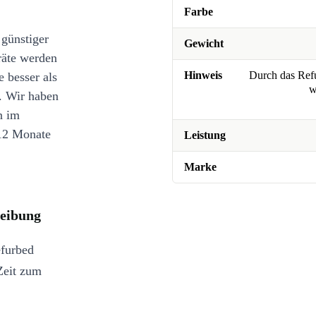
Farbe
 günstiger
Gewicht
räte werden
Hinweis
Durch das Refu
e besser als
w
. Wir haben
n im
12 Monate
Leistung
Marke
eibung
efurbed
eit zum