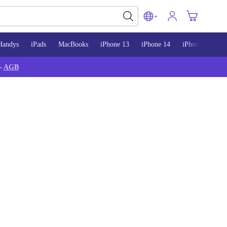
Handys
iPads
MacBooks
iPhone 13
iPhone 14
iPhone 15
-
AGB