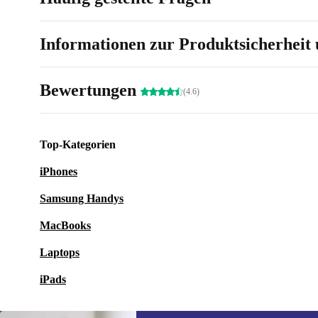
Vielseitigkeit des Toasters
Informationen zur Produktsicherheit 
Dank der verschiedenen Einstellungen kannst du dein
und deinen Toast jederzeit abbrechen oder aufwärmen
Bewertungen
(4.6)
Zwei Toastkammern
Dieser platzsparende 2-Schlitz-Toaster macht auf jede
Top-Kategorien
Küchenarbeitsplatte eine gute Figur. Außerdem ist mi
iPhones
herausnehmbaren Bröselschublade sofort wieder alles
Samsung Handys
MacBooks
Laptops
iPads