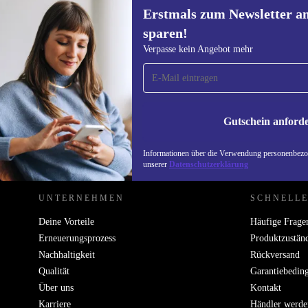
Erstmals zum Newsletter a
sparen!
Erstmals zum Newsletter
Verpasse kein Angebot mehr
anmelden, 15 € sparen!
Verpasse kein Angebot mehr.
Informatione
unserer
Date
Gutschein anford
REFURBED DEUTSCHLAND - RETHINK NEW.
Informationen über die Verwendung personenbezog
unserer
Datenschutzerklärung
UNTERNEHMEN
SCHNELLE
Deine Vorteile
Häufige Frage
Erneuerungsprozess
Produktzustän
Nachhaltigkeit
Rückversand
Qualität
Garantiebedin
Über uns
Kontakt
Karriere
Händler werde