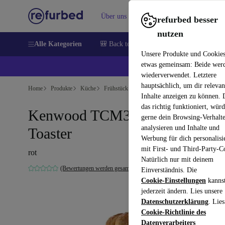
Über uns
Verkaufen
Hilfe
refurbed besser
nutzen
Alle Kategorien
🎒 Back to school
Handys
Laptops
Unsere Produkte und Cookie
etwas gemeinsam: Beide wer
💰 E
wiederverwendet. Letztere
hauptsächlich, um dir relevan
Home
Produkte
Küche
Frühstück
Inhalte anzeigen zu können.
das richtig funktioniert, wür
Kenwood TCM300RD Turbo
gerne dein Browsing-Verhalt
analysieren und Inhalte und
Toaster
Werbung für dich personalisi
mit First- und Third-Party-C
rot
Natürlich nur mit deinem
(Bewertungen werden gesammelt)
Einverständnis. Die
Cookie-Einstellungen
kanns
jederzeit ändern. Lies unsere
Datenschutzerklärung
. Lies
Cookie-Richtlinie des
Datenverarbeiters