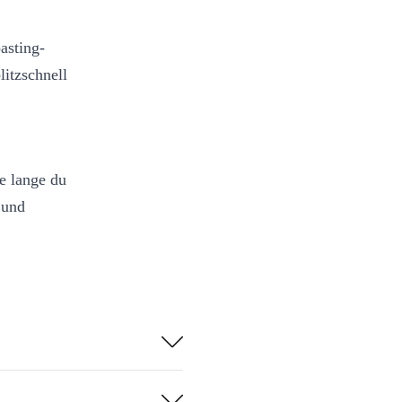
asting-
litzschnell
e lange du
 und
instellbaren
dividuell
chgebraten