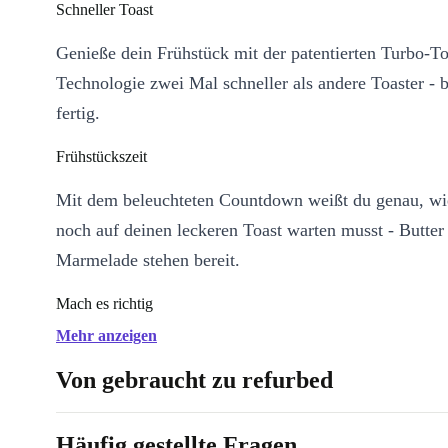
Schneller Toast
Genieße dein Frühstück mit der patentierten Turbo-To
Technologie zwei Mal schneller als andere Toaster - b
fertig.
Frühstückszeit
Mit dem beleuchteten Countdown weißt du genau, wi
noch auf deinen leckeren Toast warten musst - Butter
Marmelade stehen bereit.
Mach es richtig
Mehr anzeigen
Mach keine Kompromisse bei deinem Toast. Mit den e
Bräunungsstufen kannst du dein Frühstückserlebnis in
Von gebraucht zu refurbed
gestalten, egal ob du es kaum gebräunt oder eher dur
magst.
Häufig gestellte Fragen