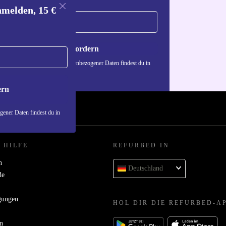
nmelden, 15 €
Gutschein anfordern
n über die Verwendung personenbezogener Daten findest du in
nschutzerklärung
.
ern
ener Daten findest du in
 HILFE
REFURBED IN
n
Deutschland
de
gungen
HOL DIR DIE REFURBED-A
n