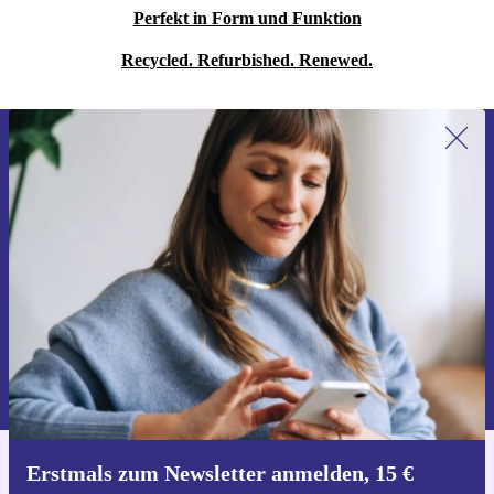
Perfekt in Form und Funktion
Recycled. Refurbished. Renewed.
Erstmals zum Newsletter anmelden,
15 € sparen!
Verpasse kein Angebot mehr.
Gutschein anfordern
Informationen über die Verwendung personenbezogener Daten findest
du in unserer
Datenschutzerklärung
.
Erstmals zum Newsletter anmelden, 15 €
Hol dir die refurbed-App