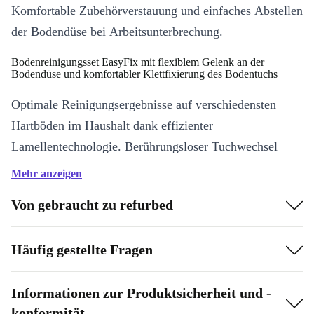
Komfortable Zubehörverstauung und einfaches Abstellen
der Bodendüse bei Arbeitsunterbrechung.
Bodenreinigungsset EasyFix mit flexiblem Gelenk an der
Bodendüse und komfortabler Klettfixierung des Bodentuchs
Optimale Reinigungsergebnisse auf verschiedensten
Hartböden im Haushalt dank effizienter
Lamellentechnologie. Berührungsloser Tuchwechsel
ohne Schmutzkontakt und komfortables Anbringen des
Mehr anzeigen
Bodentuchs dank Klettsystem. Ergonomisches,
Von gebraucht zu refurbed
effektives Reinigen mit vollem Bodenkontakt bei jeder
Körpergröße dank flexiblem Düsengelenk.
Häufig gestellte Fragen
Kindersicherung an der Dampfpistole
Ein Verschlusssystem bietet sicheren Schutz vor
Informationen zur Produktsicherheit und -
konformität
unsachgemäßem Gebrauch durch spielende Kleinkinder.