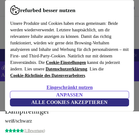
Hol dir die App
Herunterladen
refurbed besser nutzen
refurbed schnell und einfach nutzen
Unsere Produkte und Cookies haben etwas gemeinsam: Beide
werden wiederverwendet. Letztere hauptsächlich, um dir
relevantere Inhalte anzeigen zu können. Damit das richtig
funktioniert, würden wir gerne dein Browsing-Verhalten
analysieren und Inhalte und Werbung für dich personalisieren – mit
🎒 Back to school
Handys
Laptops
Tablets
Smartwatches
Zubehör
First- und Third-Party-Cookies. Natürlich nur mit deinem
Einverständnis. Die
Cookie-Einstellungen
kannst du jederzeit
💰 Extra -5% auf Samsung- und Google-Smartphones - Code:
ändern. Lies unsere
Datenschutzerklärung
. Lies die
ANDROID5 -
AGB
Cookie-Richtlinie des Datenverarbeiters
.
Eingeschränkt nutzen
Home
Produkte
Haushalt
Bodenpflege
Nass- und Trockenstaubsauger
ANPASSEN
Kärcher SC 2 EasyFix Premium
ALLE COOKIES AKZEPTIEREN
Dampfreiniger
weiß/schwarz
(1 Bewertung)