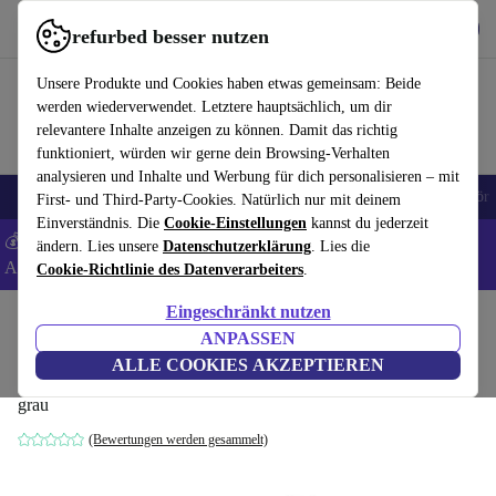
Hol dir die App
Herunterladen
refurbed besser nutzen
refurbed schnell und einfach nutzen
Unsere Produkte und Cookies haben etwas gemeinsam: Beide
werden wiederverwendet. Letztere hauptsächlich, um dir
relevantere Inhalte anzeigen zu können. Damit das richtig
funktioniert, würden wir gerne dein Browsing-Verhalten
analysieren und Inhalte und Werbung für dich personalisieren – mit
🎒 Back to school
Handys
Laptops
Tablets
Smartwatches
Zubehör
First- und Third-Party-Cookies. Natürlich nur mit deinem
Einverständnis. Die
Cookie-Einstellungen
kannst du jederzeit
💰 Extra -5% auf Samsung- und Google-Smartphones - Code:
ändern. Lies unsere
Datenschutzerklärung
. Lies die
ANDROID5 -
AGB
Cookie-Richtlinie des Datenverarbeiters
.
Eingeschränkt nutzen
Home
Produkte
Garten
Garten Werkzeuge
ANPASSEN
Kärcher KM 70/20 C Kehrmaschine
ALLE COOKIES AKZEPTIEREN
grau
(Bewertungen werden gesammelt)