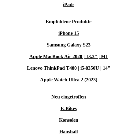
Staubfilter reinigt die Abluft und minimiert
iPads
Staubentstehung beim Kehren. Das Filtersystem ist
leicht zugänglich, sodass der Filter schnell gewechselt
Empfohlene Produkte
werden kann.
iPhone 15
Home-Base-System
Samsung Galaxy S23
Komfortable Ablage für weiteres Equipment wie Eimer
Apple MacBook Air 2020 | 13.3" | M1
und Grobschmutzzange. Zubehör kann in einer Tasche
Lenovo ThinkPad T480 | i5-8350U | 14"
am Schubbügel griffbereit mitgeführt werden.
Apple Watch Ultra 2 (2023)
Großer Schmutzbehälter
Neu eingetroffen
Einfaches Handling und Entleeren durch ergonomischen
E-Bikes
Behältergriff.
Konsolen
Einstellbarer Schubbügel
Haushalt
Hohe Ergonomie durch Dreifachverstellung.