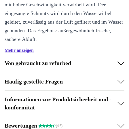
mit hoher Geschwindigkeit verwirbelt wird. Der
eingesaugte Schmutz wird durch den Wasserwirbel
geleitet, zuverlässig aus der Luft gefiltert und im Wasser
gebunden. Das Ergebnis: außergewöhnlich frische,
saubere Abluft.
Mehr anzeigen
Mehrstufiges Filtersystem bestehend aus innovativem
Wasserfilter, auswaschbarem Zwischenfilter und HEPA 12-Filter
(EN 1822:1998)
Von gebraucht zu refurbed
Filtert 99,5 Prozent des Staubs aus der Luft und sorgt so
Häufig gestellte Fragen
für frische, saubere Luft und ein angenehmes
Raumklima. Besonders für Allergiker geeignet.
Informationen zur Produktsicherheit und -
Entnehmbarer Wasserfilter
konformität
Einfach zu befüllen und zu reinigen.
Bewertungen
(4.6)
Praktische Parkposition