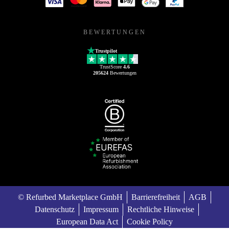
BEWERTUNGEN
Trustpilot
TrustScore
4.6
205624
Bewertungen
© Refurbed Marketplace GmbH
Barrierefreiheit
AGB
Datenschutz
Impressum
Rechtliche Hinweise
European Data Act
Cookie Policy