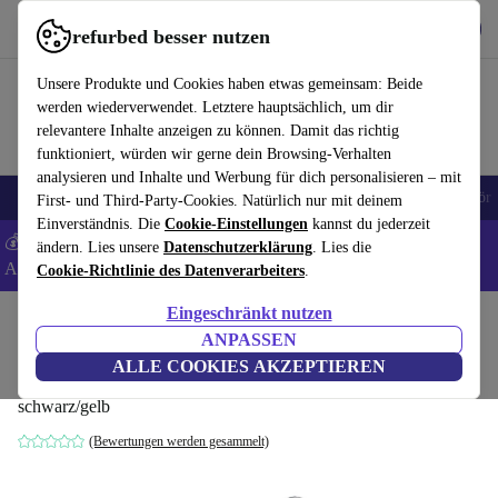
Hol dir die App
Herunterladen
refurbed besser nutzen
refurbed schnell und einfach nutzen
Unsere Produkte und Cookies haben etwas gemeinsam: Beide
werden wiederverwendet. Letztere hauptsächlich, um dir
relevantere Inhalte anzeigen zu können. Damit das richtig
funktioniert, würden wir gerne dein Browsing-Verhalten
analysieren und Inhalte und Werbung für dich personalisieren – mit
🎒 Back to school
Handys
Laptops
Tablets
Smartwatches
Zubehör
First- und Third-Party-Cookies. Natürlich nur mit deinem
Einverständnis. Die
Cookie-Einstellungen
kannst du jederzeit
💰 Extra -5% auf Samsung- und Google-Smartphones - Code:
ändern. Lies unsere
Datenschutzerklärung
. Lies die
ANDROID5 -
AGB
Cookie-Richtlinie des Datenverarbeiters
.
Eingeschränkt nutzen
Home
Produkte
Haushalt
Bodenpflege
Staubsauger
ANPASSEN
Kärcher DS 6 Staubsauger
ALLE COOKIES AKZEPTIEREN
schwarz/gelb
(Bewertungen werden gesammelt)