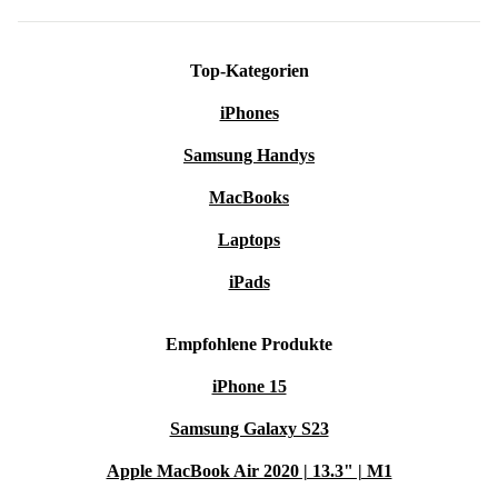
Bei Arbeitsunterbrechungen bequemes sowie schnelles
Top-Kategorien
Zwischenparken von Saugrohr und Bodendüse.
Platzsparende Geräteverstauung.
iPhones
Samsung Handys
Über welche Ausstattung verfügt der refurbed Kärcher DS 6
Staubsauger?
MacBooks
Saugschlauch: 2.1 m
Laptops
Teleskopsaugrohr
Umschaltbare Trockensaugdüse
iPads
Fugendüse
Polsterdüse
Empfohlene Produkte
HEPA 12-Filter (EN 1822:1998)
iPhone 15
Praktische Parkposition
Samsung Galaxy S23
Zubehöraufbewahrung am Gerät
Entschäumer „FoamStop“
Apple MacBook Air 2020 | 13.3" | M1
Motorschutzfilter