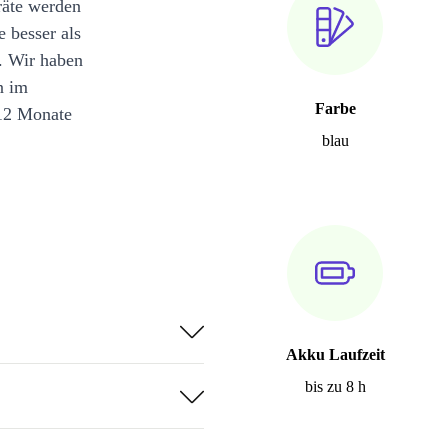
räte werden
e besser als
. Wir haben
n im
Farbe
12 Monate
blau
Akku Laufzeit
bis zu 8 h