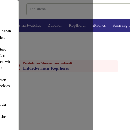
Tablets
Smartwatches
Zubehör
Kopfhörer
iPhones
Samsung 
s haben
den
tere
 Damit
den wir
Produkt im Moment ausverkauft
en
Entdecke mehr Kopfhörer
eren –
ookies.
t du
 die