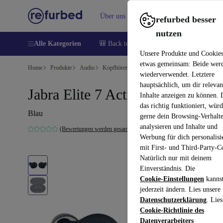
Über uns
Verkaufen
Hilfe
refurbed besser
nutzen
Alle Kategorien
🎒 Back to school
Handys
Laptops
Unsere Produkte und Cookie
etwas gemeinsam: Beide wer
Home
Produkte
Audio
Kopfhörer
wiederverwendet. Letztere
hauptsächlich, um dir relevan
Jabra Elite 7 Active
Inhalte anzeigen zu können.
das richtig funktioniert, wür
Blau
gerne dein Browsing-Verhalt
analysieren und Inhalte und
(Bewertungen werden gesammelt)
Werbung für dich personalisi
mit First- und Third-Party-C
Natürlich nur mit deinem
Einverständnis. Die
Cookie-Einstellungen
kanns
jederzeit ändern. Lies unsere
Datenschutzerklärung
. Lies
Cookie-Richtlinie des
Datenverarbeiters