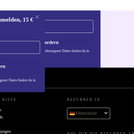
nmelden, 15 €
Gutschein anfordern
n über die Verwendung personenbezogener Daten findest du in
nschutzerklärung
.
ern
ener Daten findest du in
 HILFE
REFURBED IN
n
Deutschland
de
gungen
HOL DIR DIE REFURBED-A