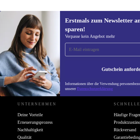
Erstmals zum Newsletter a
sparen!
Erstmals zum Newsletter
Verpasse kein Angebot mehr
anmelden, 15 € sparen!
Verpasse kein Angebot mehr.
Informatione
unserer
Date
Gutschein anford
REFURBED DEUTSCHLAND - RETHINK NEW.
Informationen über die Verwendung personenbezog
unserer
Datenschutzerklärung
UNTERNEHMEN
SCHNELLE
Deine Vorteile
Häufige Frage
Erneuerungsprozess
Produktzustän
Nachhaltigkeit
Rückversand
Qualität
Garantiebedin