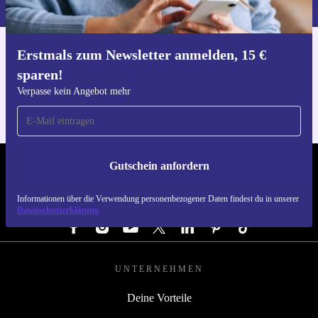
Erstmals zum Newsletter anmelden, 15 €
Hol dir die refurbed-App
sparen!
Für iOS und Android
Verpasse kein Angebot mehr
Gutschein anfordern
REFURBED DEUTSCHLAND - RETHINK NEW.
Informationen über die Verwendung personenbezogener Daten findest du in unserer
FOLGE UNS
Datenschutzerklärung
UNTERNEHMEN
Deine Vorteile