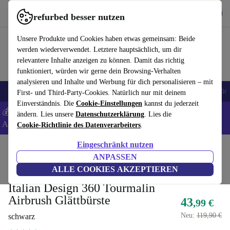
Hol dir die App
Herunterladen
refurbed besser nutzen
refurbed schnell und einfach nutzen
Unsere Produkte und Cookies haben etwas gemeinsam: Beide
werden wiederverwendet. Letztere hauptsächlich, um dir
relevantere Inhalte anzeigen zu können. Damit das richtig
funktioniert, würden wir gerne dein Browsing-Verhalten
analysieren und Inhalte und Werbung für dich personalisieren – mit
🎒 Back to school
Handys
Laptops
Tablets
Smartwatches
Zubehör
First- und Third-Party-Cookies. Natürlich nur mit deinem
Einverständnis. Die
Cookie-Einstellungen
kannst du jederzeit
💰 Extra -5% auf Samsung- und Google-Smartphones - Code:
ändern. Lies unsere
Datenschutzerklärung
. Lies die
ANDROID5 -
AGB
Cookie-Richtlinie des Datenverarbeiters
.
Eingeschränkt nutzen
Home
Produkte
Gesundheit & Beauty
Körperpflege
ANPASSEN
Direkt vom Hersteller
ALLE COOKIES AKZEPTIEREN
Italian Design 360 Tourmalin
Airbrush Glättbürste
43
,99 €
Neu:
119,90 €
schwarz