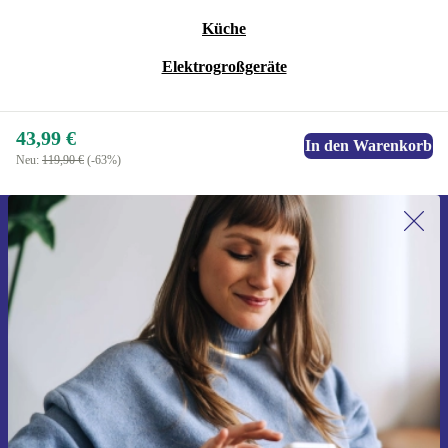
Turmalin-Ionen-Technologie.
Küche
Ergonomisches und leichtes Design.
Schnell aufheizende Keramikheizung.
Elektrogroßgeräte
60 % schnellere Trocknungszeit.
Ultraleichtes Gehäuse.
43,99 €
In den Warenkorb
Leiser Motor.
Neu:
119,90 €
(-63%)
Ovale Bürste.
2 Arten von Borsten.
3 Geschwindigkeitsstufen.
Erstmals zum Newsletter anmelden,
2 Heizstufen.
15 € sparen!
Verpasse kein Angebot mehr.
360º drehbares Kabel.
Leistung: 1000 W.
Frequenz: 50/60 Hz.
Gutschein anfordern
Informationen über die Verwendung personenbezogener Daten findest
du in unserer
Datenschutzerklärung
.