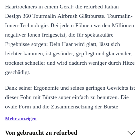
Haartrockners in einem Gerät: die refurbed Italian
Design 360 Tourmalin Airbrush Glättbürste. Tourmalin-
Ionen-Technologie: Bei jedem Föhnen werden Millionen
negativer Ionen freigesetzt, die für spektakuläre
Ergebnisse sorgen: Dein Haar wird glatt, lässt sich
leichter kämmen, ist gesünder, gepflegt und glänzender,
trocknet schneller und wird dadurch weniger durch Hitze
geschädigt.
Dank seiner Ergonomie und seines geringen Gewichts ist
dieser Föhn mit Bürste super einfach zu benutzen. Die
ovale Form und die Zusammensetzung der Bürste
ermöglichen es dir, dein Haar mit weniger Strichen zu
Mehr anzeigen
kämmen, zu trocknen, zu glätten und ihm Volumen zu
Von gebraucht zu refurbed
verleihen, wodurch es geschützt wird und du Zeit sparst,