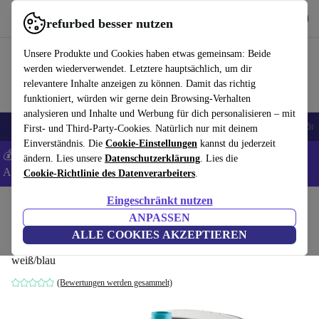
Hol dir die App
Herunterladen
refurbed besser nutzen
refurbed schnell und einfach nutzen
Unsere Produkte und Cookies haben etwas gemeinsam: Beide
werden wiederverwendet. Letztere hauptsächlich, um dir
relevantere Inhalte anzeigen zu können. Damit das richtig
funktioniert, würden wir gerne dein Browsing-Verhalten
analysieren und Inhalte und Werbung für dich personalisieren – mit
🎒 Back to school
Handys
Laptops
Tablets
Smartwatches
Zubehör
First- und Third-Party-Cookies. Natürlich nur mit deinem
Einverständnis. Die
Cookie-Einstellungen
kannst du jederzeit
💰 Extra -5% auf Samsung- und Google-Smartphones - Code:
ändern. Lies unsere
Datenschutzerklärung
. Lies die
ANDROID5 -
AGB
Cookie-Richtlinie des Datenverarbeiters
.
Eingeschränkt nutzen
Home
Produkte
Garten
Pools & Poolzubehör
ANPASSEN
Intex ZX300 Poolroboter (28005)
ALLE COOKIES AKZEPTIEREN
weiß/blau
(Bewertungen werden gesammelt)