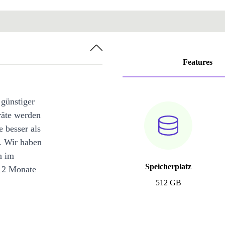
Features
 günstiger
räte werden
e besser als
. Wir haben
n im
Speicherplatz
12 Monate
512 GB