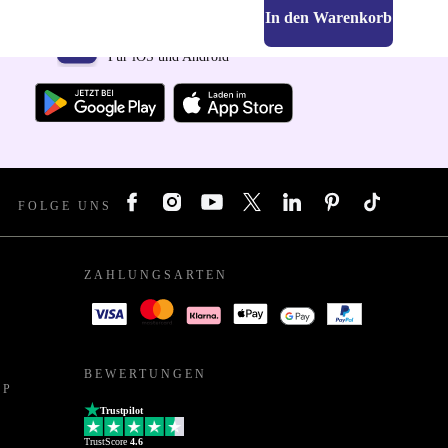
In den Warenkorb
Hol dir die refurbed-App
Für iOS und Android
FOLGE UNS
ZAHLUNGSARTEN
BEWERTUNGEN
PP
Trustpilot
TrustScore
4.6