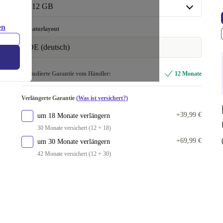
In anderen Kombinationen verfügbar
512 GB
32.0 GB
+230,00 €
512 GB
en
Tastaturlayout
In anderen Kombinationen verfügbar
DE (deutsch)
1000 GB
+230,00 €
Inkludierte Garantie vom Händler:
12 Monate
Verlängerte Garantie
(Was ist versichert?)
+39,99 €
um 18 Monate verlängern
30 Monate versichert (12 + 18)
+69,99 €
um 30 Monate verlängern
42 Monate versichert (12 + 30)