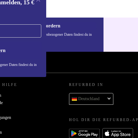
nmelden, 15 €
Gutschein anfordern
n über die Verwendung personenbezogener Daten findest du in
nschutzerklärung
.
ern
ener Daten findest du in
 HILFE
REFURBED IN
n
Deutschland
de
gungen
HOL DIR DIE REFURBED-A
n