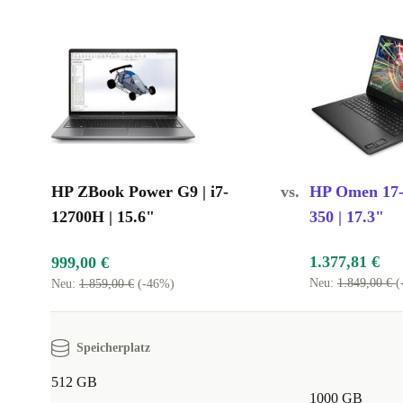
HP ZBook Power G9 | i7-
vs.
HP Omen 17-d
12700H | 15.6"
350 | 17.3"
1.377,81 €
999,00 €
Neu:
1.849,00 €
(
Neu:
1.859,00 €
(-46%)
Speicherplatz
512 GB
1000 GB