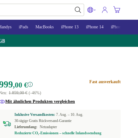
Handys
iPads
MacBooks
iPhone 13
iPhone 14
iPhone 15
GB
999
Fast ausverkauft
,00 €
Neu:
1.859,00 €
(-46%)
Mit ähnlichen Produkten vergleichen
Inklusive Versandkosten:
7. Aug. –
10. Aug.
30-tägige Gratis Rückversand-Garantie
Lieferumfang:
Netzadapter
Reduzierte CO₂-Emissionen – schnelle Inlandssendung