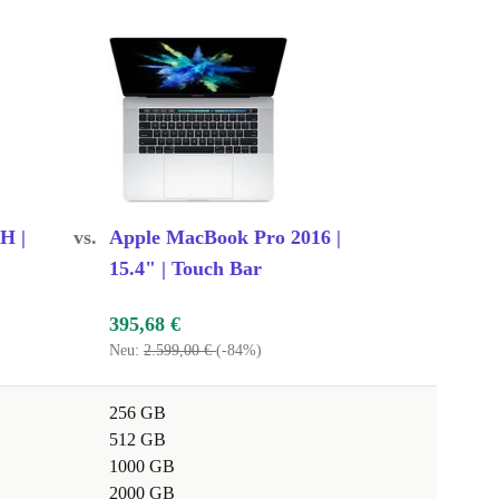
0H |
vs.
Apple MacBook Pro 2016 |
15.4" | Touch Bar
395,68 €
Neu:
2.599,00 €
(-84%)
256 GB
512 GB
1000 GB
2000 GB