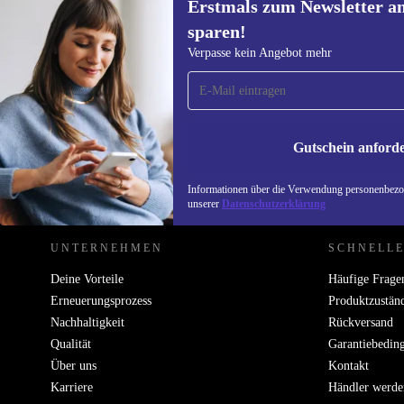
Erstmals zum Newsletter a
999,00 €
Neu:
1.859,00 €
(-46%)
sparen!
Erstmals zum Newsletter
Verpasse kein Angebot mehr
anmelden, 15 € sparen!
Verpasse kein Angebot mehr.
Informatione
unserer
Date
Gutschein anford
REFURBED DEUTSCHLAND - RETHINK NEW.
Informationen über die Verwendung personenbezog
unserer
Datenschutzerklärung
UNTERNEHMEN
SCHNELLE
Deine Vorteile
Häufige Frage
Erneuerungsprozess
Produktzustän
Nachhaltigkeit
Rückversand
Qualität
Garantiebedin
Über uns
Kontakt
Karriere
Händler werde