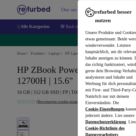
Über uns
Verkaufen
Hilfe
refurbed besser
nutzen
Alle Kategorien
🎒 Back to school
Handys
Laptops
Unsere Produkte und Cookie
etwas gemeinsam: Beide wer
🔥
wiederverwendet. Letztere
hauptsächlich, um dir relevan
Home
Produkte
Laptops
HP Laptops
Inhalte anzeigen zu können.
das richtig funktioniert, wür
HP ZBook Power G9 | i7-
gerne dein Browsing-Verhalt
analysieren und Inhalte und
12700H | 15.6"
Werbung für dich personalisi
mit First- und Third-Party-C
16 GB | 512 GB SSD | FP | T600 | Win 11 Pro | DE
Natürlich nur mit deinem
(Bewertungen werden gesammelt)
Einverständnis. Die
Cookie-Einstellungen
kanns
jederzeit ändern. Lies unsere
Datenschutzerklärung
. Lies
Cookie-Richtlinie des
Datenverarbeiters