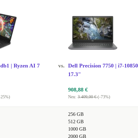
b1 | Ryzen AI 7
vs.
Dell Precision 7750 | i7-1085
17.3"
908,88 €
-25%)
Neu:
3.409,00 €
(-73%)
256 GB
512 GB
1000 GB
2000 GB