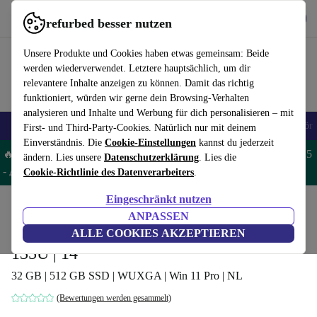
Hol dir die App
Herunterladen
refurbed besser nutzen
refurbed schnell und einfach nutzen
Unsere Produkte und Cookies haben etwas gemeinsam: Beide
werden wiederverwendet. Letztere hauptsächlich, um dir
relevantere Inhalte anzeigen zu können. Damit das richtig
funktioniert, würden wir gerne dein Browsing-Verhalten
analysieren und Inhalte und Werbung für dich personalisieren – mit
🎒 Back to school
Handys
Laptops
Tablets
Smartwatches
Zubehör
First- und Third-Party-Cookies. Natürlich nur mit deinem
Einverständnis. Die
Cookie-Einstellungen
kannst du jederzeit
🔥 Spare 5% EXTRA auf MacBooks und iPads – Code: MACPAD5
ändern. Lies unsere
Datenschutzerklärung
. Lies die
-
AGB
Cookie-Richtlinie des Datenverarbeiters
.
Eingeschränkt nutzen
Home
Produkte
Laptops
HP Laptops
ANPASSEN
HP ZBook Firefly 14 G11 | Core Ultra 5
ALLE COOKIES AKZEPTIEREN
135U | 14"
32 GB | 512 GB SSD | WUXGA | Win 11 Pro | NL
(Bewertungen werden gesammelt)