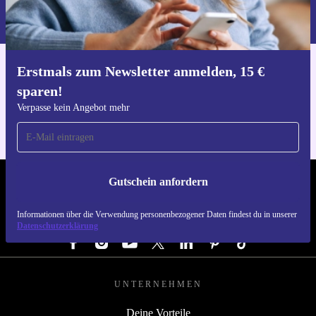
Informationen über die Verwendung personenbezogener Daten findest
du in unserer
Datenschutzerklärung
.
Erstmals zum Newsletter anmelden, 15 €
Hol dir die refurbed-App
sparen!
Für iOS und Android
Verpasse kein Angebot mehr
Gutschein anfordern
REFURBED DEUTSCHLAND - RETHINK NEW.
Informationen über die Verwendung personenbezogener Daten findest du in unserer
FOLGE UNS
Datenschutzerklärung
UNTERNEHMEN
Deine Vorteile