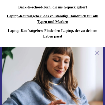
Back-to-school-Tech, die ins Gepäck gehört
Laptop-Kaufratgeber: das vollständige Handbuch für alle
Typen und Marken
Laptop-Kaufratgeber: Finde den Laptop, der zu deinem
Leben passt
Erstmals zum Newsletter anmelden,
15 € sparen!
Verpasse kein Angebot mehr.
Gutschein anfordern
Informationen über die Verwendung personenbezogener Daten findest