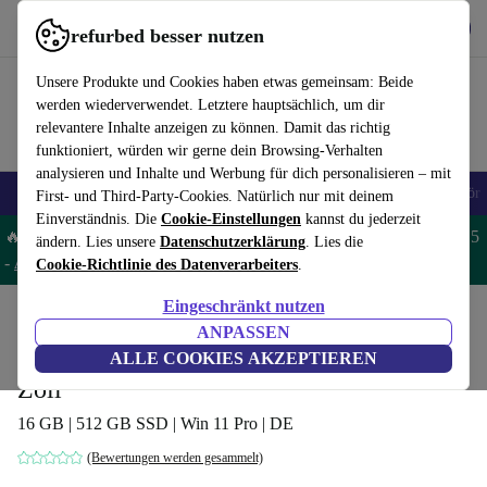
Hol dir die App
Herunterladen
refurbed besser nutzen
refurbed schnell und einfach nutzen
Unsere Produkte und Cookies haben etwas gemeinsam: Beide
werden wiederverwendet. Letztere hauptsächlich, um dir
relevantere Inhalte anzeigen zu können. Damit das richtig
funktioniert, würden wir gerne dein Browsing-Verhalten
analysieren und Inhalte und Werbung für dich personalisieren – mit
🎒 Back to school
Handys
Laptops
Tablets
Smartwatches
Zubehör
First- und Third-Party-Cookies. Natürlich nur mit deinem
Einverständnis. Die
Cookie-Einstellungen
kannst du jederzeit
🔥 Spare 5% EXTRA auf MacBooks und iPads – Code: MACPAD5
ändern. Lies unsere
Datenschutzerklärung
. Lies die
-
AGB
Cookie-Richtlinie des Datenverarbeiters
.
Eingeschränkt nutzen
Home
Produkte
Laptops
HP Laptops
ANPASSEN
HP ZBook Firefly 14 G9 | i5-1235U | 14-
ALLE COOKIES AKZEPTIEREN
Zoll
16 GB | 512 GB SSD | Win 11 Pro | DE
(Bewertungen werden gesammelt)