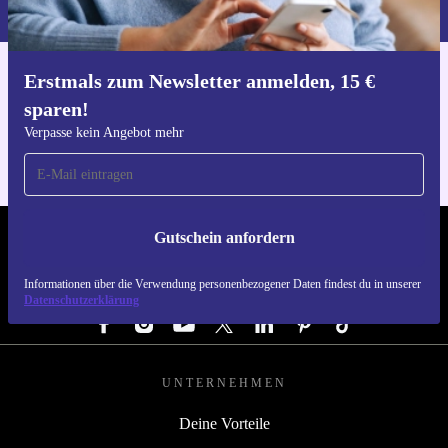
du in unserer
Datenschutzerklärung
.
Erstmals zum Newsletter anmelden, 15 €
Hol dir die refurbed-App
sparen!
Für iOS und Android
Verpasse kein Angebot mehr
Gutschein anfordern
REFURBED DEUTSCHLAND - RETHINK NEW.
Informationen über die Verwendung personenbezogener Daten findest du in unserer
FOLGE UNS
Datenschutzerklärung
UNTERNEHMEN
Deine Vorteile