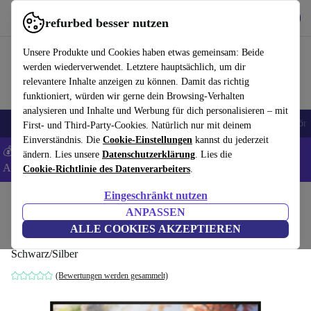
Hol dir die App
Herunterladen
refurbed besser nutzen
refurbed schnell und einfach nutzen
Unsere Produkte und Cookies haben etwas gemeinsam: Beide
werden wiederverwendet. Letztere hauptsächlich, um dir
relevantere Inhalte anzeigen zu können. Damit das richtig
funktioniert, würden wir gerne dein Browsing-Verhalten
analysieren und Inhalte und Werbung für dich personalisieren – mit
🎒 Back to school
Handys
Laptops
Tablets
Smartwatches
Zubehör
First- und Third-Party-Cookies. Natürlich nur mit deinem
Einverständnis. Die
Cookie-Einstellungen
kannst du jederzeit
💰 Extra -5% auf Samsung- und Google-Smartphones - Code:
ändern. Lies unsere
Datenschutzerklärung
. Lies die
ANDROID5 -
AGB
Cookie-Richtlinie des Datenverarbeiters
.
Eingeschränkt nutzen
Home
Produkte
Monitore
ANPASSEN
HP Z25xs G3 | 25"
ALLE COOKIES AKZEPTIEREN
Schwarz/Silber
(Bewertungen werden gesammelt)