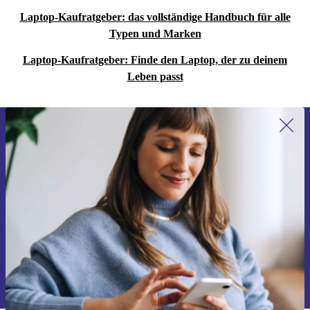
Laptop-Kaufratgeber: das vollständige Handbuch für alle
Typen und Marken
Laptop-Kaufratgeber: Finde den Laptop, der zu deinem
Leben passt
Erstmals zum Newsletter anmelden,
15 € sparen!
Verpasse kein Angebot mehr.
Gutschein anfordern
Informationen über die Verwendung personenbezogener Daten findest
du in unserer
Datenschutzerklärung
.