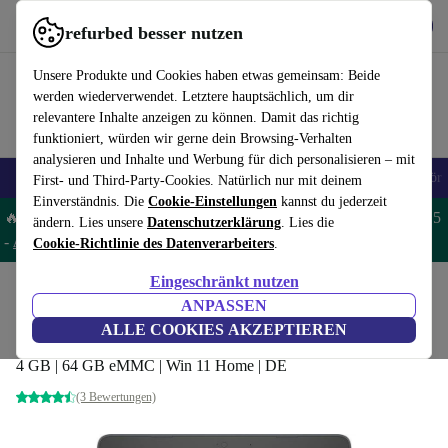
Hol dir die App
Herunterladen
refurbed besser nutzen
refurbed schnell und einfach nutzen
Unsere Produkte und Cookies haben etwas gemeinsam: Beide
werden wiederverwendet. Letztere hauptsächlich, um dir
relevantere Inhalte anzeigen zu können. Damit das richtig
funktioniert, würden wir gerne dein Browsing-Verhalten
analysieren und Inhalte und Werbung für dich personalisieren – mit
🎒 Back to school
Handys
Laptops
Tablets
Smartwatches
Zubehör
First- und Third-Party-Cookies. Natürlich nur mit deinem
Einverständnis. Die
Cookie-Einstellungen
kannst du jederzeit
🔥 Spare 5% EXTRA auf MacBooks und iPads – Code: MACPAD5
ändern. Lies unsere
Datenschutzerklärung
. Lies die
-
AGB
Cookie-Richtlinie des Datenverarbeiters
.
Eingeschränkt nutzen
Home
Produkte
Laptops
HP Laptops
ANPASSEN
HP Stream 11 Pro G5 | N4000 | 11.6"
ALLE COOKIES AKZEPTIEREN
4 GB | 64 GB eMMC | Win 11 Home | DE
(3 Bewertungen)