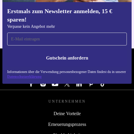
Erstmals zum Newsletter anmelden, 15 €
Hol dir die refurbed-App
sparen!
Für iOS und Android
Verpasse kein Angebot mehr
Gutschein anfordern
REFURBED DEUTSCHLAND - RETHINK NEW.
Informationen über die Verwendung personenbezogener Daten findest du in unserer
FOLGE UNS
Datenschutzerklärung
UNTERNEHMEN
Deine Vorteile
Erneuerungsprozess