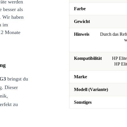
räte werden
Farbe
e besser als
. Wir haben
Gewicht
n im
12 Monate
Hinweis
Durch das Refu
w
Kompatibilität
HP Elit
HP Eli
ung
Marke
 G3
bringst du
g. Dieser
Modell (Variante)
nik,
Sonstiges
erfekt zu