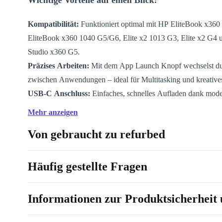
Wichtige Vorteile auf einen Blick:
Kompatibilität:
Funktioniert optimal mit HP EliteBook x36
EliteBook x360 1040 G5/G6, Elite x2 1013 G3, Elite x2 G4
Studio x360 G5.
Präzises Arbeiten:
Mit dem App Launch Knopf wechselst du 
zwischen Anwendungen – ideal für Multitasking und kreative
USB-C Anschluss:
Einfaches, schnelles Aufladen dank mo
Nie mehr Batterien wechseln!
Mehr anzeigen
Leicht & handlich:
Mit nur 15 g Gewicht und den Maßen 1
Von gebraucht zu refurbed
liegt der Stift angenehm in der Hand – perfekt für langes Arbe
Skizzieren.
Integrierter Akku:
Der langlebige Akku sorgt dafür, dass du 
Häufig gestellte Fragen
einsatzbereit bist, ohne Unterbrechungen.
Informationen zur Produktsicherheit 
Warum refurbished?