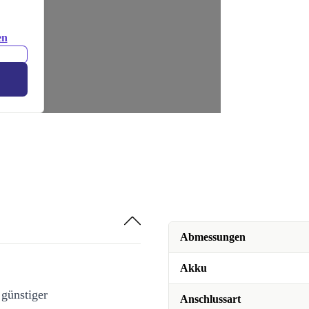
en
Abmessungen
Akku
 günstiger
Anschlussart