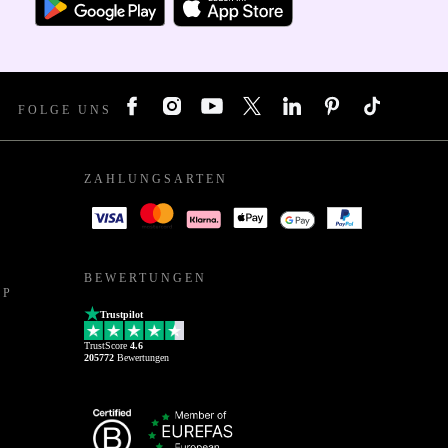
FOLGE UNS
ZAHLUNGSARTEN
BEWERTUNGEN
PP
Trustpilot
TrustScore
4.6
205772
Bewertungen