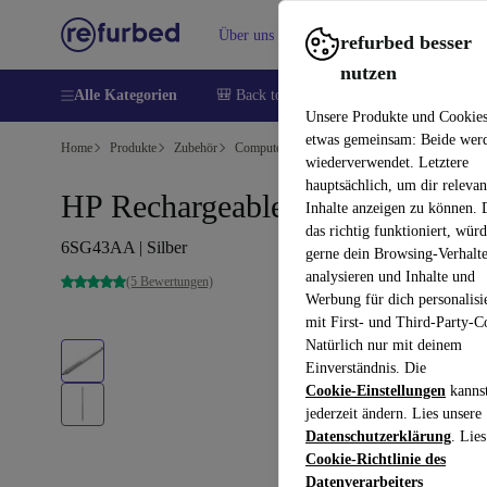
Über uns
Verkaufen
Hilfe
refurbed besser
nutzen
Alle Kategorien
🎒 Back to school
Handys
Laptops
Unsere Produkte und Cookie
etwas gemeinsam: Beide wer
Home
Produkte
Zubehör
Computer Zubehör
wiederverwendet. Letztere
hauptsächlich, um dir relevan
HP Rechargeable Active Pen G3
Inhalte anzeigen zu können.
das richtig funktioniert, wür
6SG43AA | Silber
gerne dein Browsing-Verhalt
analysieren und Inhalte und
(5 Bewertungen)
Werbung für dich personalisi
mit First- und Third-Party-C
Natürlich nur mit deinem
Einverständnis. Die
Cookie-Einstellungen
kanns
jederzeit ändern. Lies unsere
Datenschutzerklärung
. Lies
Cookie-Richtlinie des
Datenverarbeiters