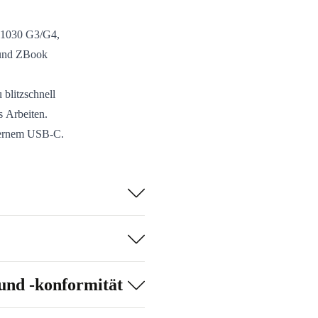
0 1030 G3/G4,
 und ZBook
blitzschnell
s Arbeiten.
dernem USB-C.
0 x 148 x 10 mm
iten oder
jederzeit
und -konformität