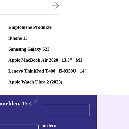
G3
ahl.
sch einwandfrei
Empfohlene Produkte
iPhone 15
Samsung Galaxy S23
Apple MacBook Air 2020 | 13.3" | M1
Lenovo ThinkPad T480 | i5-8350U | 14"
 mehrere HP
Apple Watch Ultra 2 (2023)
ch, ob dein
nmelden, 15 €
 schnell
Gutschein anfordern