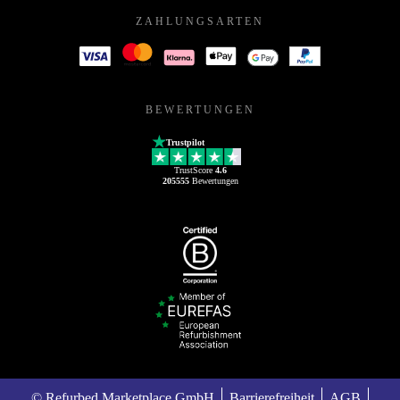
ZAHLUNGSARTEN
BEWERTUNGEN
Trustpilot
TrustScore
4.6
205555
Bewertungen
© Refurbed Marketplace GmbH
Barrierefreiheit
AGB