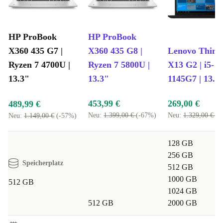
HP ProBook
HP ProBook
X360 435 G7 |
X360 435 G8 |
Lenovo Thin
Ryzen 7 4700U |
Ryzen 7 5800U |
X13 G2 | i5-
13.3"
13.3"
1145G7 | 13.3
453,99 €
269,00 €
489,99 €
Neu:
1.399,00 €
(-67%)
Neu:
1.329,00 €
(-
Neu:
1.149,00 €
(-57%)
128 GB
256 GB
Speicherplatz
512 GB
1000 GB
512 GB
1024 GB
512 GB
2000 GB