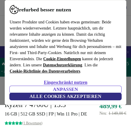
Hol dir die App
Herunterladen
refurbed besser nutzen
refurbed schnell und einfach nutzen
Unsere Produkte und Cookies haben etwas gemeinsam: Beide
werden wiederverwendet. Letztere hauptsächlich, um dir
relevantere Inhalte anzeigen zu können. Damit das richtig
funktioniert, würden wir gerne dein Browsing-Verhalten
analysieren und Inhalte und Werbung für dich personalisieren – mit
🎒 Back to school
Handys
Laptops
Tablets
Smartwatches
Zubehör
First- und Third-Party-Cookies. Natürlich nur mit deinem
Einverständnis. Die
Cookie-Einstellungen
kannst du jederzeit
🔥 Spare 5% EXTRA auf MacBooks und iPads – Code: MACPAD5
ändern. Lies unsere
Datenschutzerklärung
. Lies die
-
AGB
Cookie-Richtlinie des Datenverarbeiters
.
Eingeschränkt nutzen
Home
Produkte
Laptops
HP Laptops
ANPASSEN
HP ProBook X360 435 G7 |
ALLE COOKIES AKZEPTIEREN
Ryzen 7 4700U | 13.3"
489
,99 €
Neu:
1.149,00 €
16 GB | 512 GB SSD | FP | Win 11 Pro | DE
(1 Bewertung)