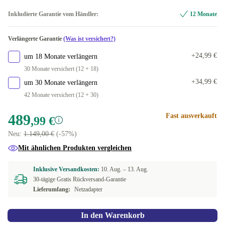
FR (AZERTY)
Optimal
Inkludierte Garantie vom Händler:
12 Monate
US (QWERTY)
Neu
+38,94 €
Verlängerte Garantie
(Was ist versichert?)
+24,99 €
um 18 Monate verlängern
30 Monate versichert (12 + 18)
+34,99 €
um 30 Monate verlängern
42 Monate versichert (12 + 30)
489
Fast ausverkauft
,99 €
Neu:
1.149,00 €
(-57%)
Mit ähnlichen Produkten vergleichen
Inklusive Versandkosten:
10. Aug. –
13. Aug.
30-tägige Gratis Rückversand-Garantie
Lieferumfang:
Netzadapter
In den Warenkorb