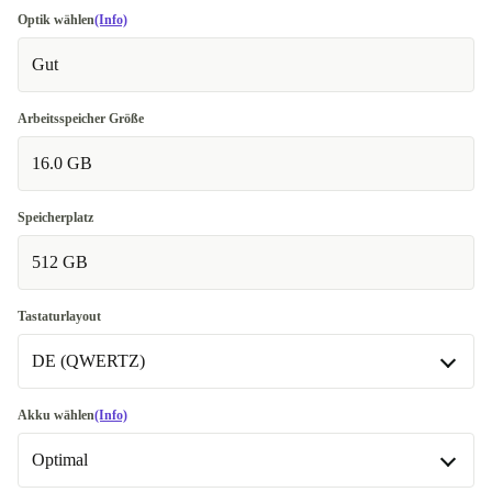
Optik wählen
(Info)
Gut
Arbeitsspeicher Größe
16.0 GB
Speicherplatz
512 GB
Tastaturlayout
DE (QWERTZ)
DE (QWERTZ)
Akku wählen
(Info)
Optimal
ES (QWERTY)