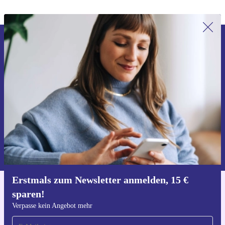
Erstmals zum Newsletter anmelden,
15 € sparen!
Verpasse kein Angebot mehr.
Gutschein anfordern
Informationen über die Verwendung personenbezogener Daten findest
du in unserer
Datenschutzerklärung
.
Erstmals zum Newsletter anmelden, 15 €
sparen!
Hol dir die refurbed-App
Für iOS und Android
Verpasse kein Angebot mehr