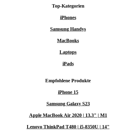
Technik, unterstütze eine nachhaltigere Welt und
Top-Kategorien
profitiere von Garantie und Rückgaberecht – das alles
iPhones
mit nur einem Klick. Dein Alltag. Dein Beitrag für die
Samsung Handys
Zukunft. 💡
MacBooks
Laptops
iPads
Empfohlene Produkte
iPhone 15
Samsung Galaxy S23
Apple MacBook Air 2020 | 13.3" | M1
Lenovo ThinkPad T480 | i5-8350U | 14"