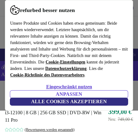
Hol dir die App
Herunterladen
refurbed besser nutzen
refurbed schnell und einfach nutzen
Unsere Produkte und Cookies haben etwas gemeinsam: Beide
werden wiederverwendet. Letztere hauptsächlich, um dir
relevantere Inhalte anzeigen zu können. Damit das richtig
funktioniert, würden wir gerne dein Browsing-Verhalten
analysieren und Inhalte und Werbung für dich personalisieren – mit
🎒 Back to school
Handys
Laptops
Tablets
Smartwatches
Zubehör
First- und Third-Party-Cookies. Natürlich nur mit deinem
Einverständnis. Die
Cookie-Einstellungen
kannst du jederzeit
💰 Extra -5% auf Samsung- und Google-Smartphones - Code:
ändern. Lies unsere
Datenschutzerklärung
. Lies die
ANDROID5 -
AGB
Cookie-Richtlinie des Datenverarbeiters
.
Eingeschränkt nutzen
Home
Produkte
Desktop PCs
HP Desktops
ANPASSEN
HP Pro Tower 290 G9
ALLE COOKIES AKZEPTIEREN
399
,00 €
i3-12100 | 8 GB | 256 GB SSD | DVD-RW | Win
Neu:
749,00 €
11 Pro
(Bewertungen werden gesammelt)