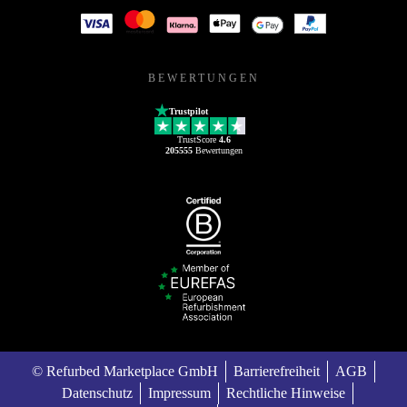
BEWERTUNGEN
Trustpilot
TrustScore
4.6
205555
Bewertungen
© Refurbed Marketplace GmbH
Barrierefreiheit
AGB
Datenschutz
Impressum
Rechtliche Hinweise