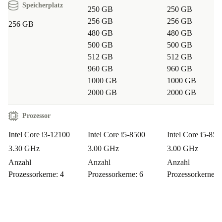
Schularbeiten, Medienkonsum oder Organisation des
Speicherplatz
250 GB
250 GB
Alltags – der HP Pro Tower 290 G9 refurbished macht
256 GB
256 GB
256 GB
alles mit. Die solide Ausstattung sorgt für stressfreie
480 GB
480 GB
Nutzung im Alltag.
500 GB
500 GB
512 GB
512 GB
Wie unterstützt mich der Desktop-PC beim
960 GB
960 GB
1000 GB
1000 GB
nachhaltigen Arbeiten?
> Mit einem refurbished Gerät
2000 GB
2000 GB
triffst du eine bewusste Kaufentscheidung: Du schonst
Ressourcen, verlängerst die Lebensdauer hochwertiger
Prozessor
Technik und trägst dazu bei, Elektroschrott zu
Intel Core i3-12100
Intel Core i5-8500
Intel Core i5-850
reduzieren.
3.30 GHz
3.00 GHz
3.00 GHz
Anzahl
Anzahl
Anzahl
Fazit
Prozessorkerne: 4
Prozessorkerne: 6
Prozessorkerne: 
Entscheide dich für einen refurbished HP Pro Tower 290
G9 und hole dir einen leistungsstarken, vielseitigen und
nachhaltigen Desktop-PC ins Haus. Gönn dir sorgenfreie