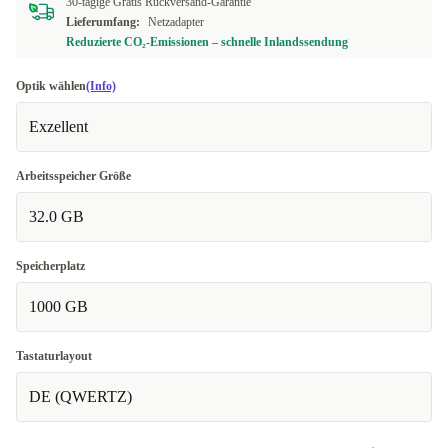
30-tägige Gratis Rückversand-Garantie
Lieferumfang:
Netzadapter
Reduzierte CO₂-Emissionen – schnelle Inlandssendung
Optik wählen
(Info)
Exzellent
Arbeitsspeicher Größe
32.0 GB
Speicherplatz
1000 GB
Tastaturlayout
DE (QWERTZ)