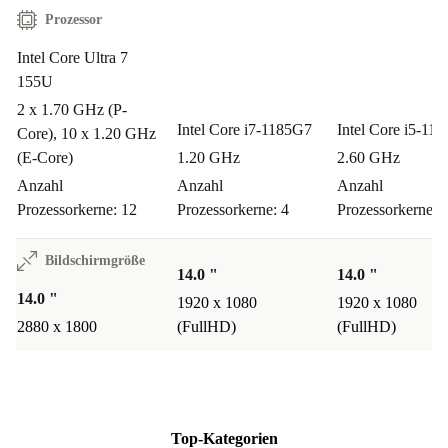
Hardware sorgt für ruckelfreies Streaming.
Prozessor
Umweltbewusst & sorgenfrei
Intel Core Ultra 7
155U
Mit einem refurbished HP Envy x360 2-in-1 entscheidest
2 x 1.70 GHz (P-
du dich für eine nachhaltige Alternative. Du verlängerst
Intel Core i7-1185G7
Intel Core i5-11
Core), 10 x 1.20 GHz
den Lebenszyklus hochwertiger Elektronik, sparst
(E-Core)
1.20 GHz
2.60 GHz
wertvolle Ressourcen und reduzierst Elektroschrott – für
Anzahl
Anzahl
Anzahl
Prozessorkerne: 12
Prozessorkerne: 4
Prozessorkerne: 
eine grünere Zukunft.
Bildschirmgröße
Genieße sorgenfreie Technik: Du erhältst mindestens
12
14.0 "
14.0 "
Monate Garantie
und profitierst von
30 Tagen
14.0 "
1920 x 1080
1920 x 1080
kostenlosem Rückgaberecht
. So kannst du das HP
2880 x 1800
(FullHD)
(FullHD)
Envy x360 2-in-1 ganz ohne Risiko testen und dich
selbst von seiner Qualität überzeugen.
Top-Kategorien