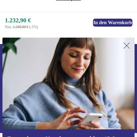
1.232,90 €
In den Warenkorb
Neu:
1.249,00 €
(-1%)
Erstmals zum Newsletter anmelden,
15 € sparen!
Verpasse kein Angebot mehr.
Gutschein anfordern
Informationen über die Verwendung personenbezogener Daten findest
du in unserer
Datenschutzerklärung
.