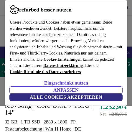
Hol dir die App
Herunterladen
refurbed besser nutzen
refurbed schnell und einfach nutzen
Unsere Produkte und Cookies haben etwas gemeinsam: Beide
werden wiederverwendet. Letztere hauptsächlich, um dir
relevantere Inhalte anzeigen zu können. Damit das richtig
funktioniert, würden wir gerne dein Browsing-Verhalten
analysieren und Inhalte und Werbung für dich personalisieren – mit
🎒 Back to school
Handys
Laptops
Tablets
Smartwatches
Zubehör
First- und Third-Party-Cookies. Natürlich nur mit deinem
Einverständnis. Die
Cookie-Einstellungen
kannst du jederzeit
🔥 Spare 5% EXTRA auf MacBooks und iPads – Code: MACPAD5
ändern. Lies unsere
Datenschutzerklärung
. Lies die
-
AGB
Cookie-Richtlinie des Datenverarbeiters
.
Eingeschränkt nutzen
Home
Produkte
Laptops
HP Laptops
ANPASSEN
HP Envy x360 2-in-1 14-
ALLE COOKIES AKZEPTIEREN
fc0780ng | Core Ultra 7 155U |
1.232
,90 €
14"
Neu:
1.249,00 €
32 GB | 1 TB SSD | 2880 x 1800 | FP |
Tastaturbeleuchtung | Win 11 Home | DE