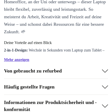
Homeoffice, an der Uni oder unterwegs – dieser Laptop
bleibt flexibel, zuverlässig und leistungsstark. So
meisterst du Arbeit, Kreativität und Freizeit auf deine
Weise – und schonst dabei Ressourcen für eine bessere
Zukunft. 🌱
Deine Vorteile auf einen Blick
2-in-1-Design:
Wechsle in Sekunden vom Laptop zum Tablet –
für Präsentationen, Skizzen oder Streaming.
Mehr anzeigen
Starke Performance:
Mit dem Intel Core Ultra 7 155U
Von gebraucht zu refurbed
Prozessor mit 12 Kernen und schnellem LPDDR5
Arbeitsspeicher laufen Multitasking und anspruchsvolle
Anwendungen flüssig.
Häufig gestellte Fragen
Touchscreen:
Steuere alles intuitiv und direkt – Notizen
schreiben, zeichnen oder einfach entspannt scrollen.
Informationen zur Produktsicherheit und -
Leicht & mobil:
Mit nur 1,39 kg und schlankem Format passt
konformität