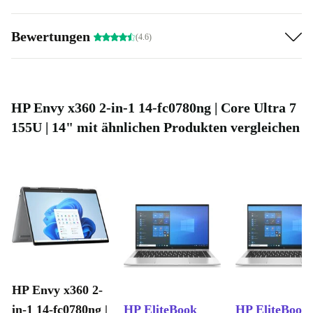
das Envy x360 in jeden Rucksack und begleitet dich überallhin.
Top-Anschlüsse:
Thunderbolt 4, USB-C, HDMI und mehr – du
Bewertungen
(4.6)
verbindest bequem alle Geräte, die du brauchst.
Zukunftssichere Konnektivität:
WiFi 6E/7 und Bluetooth 5.4
bringen dich blitzschnell ins Netz und zu all deinen Geräten.
Professionell geprüft:
Das Gerät ist refurbished – geprüft,
HP Envy x360 2-in-1 14-fc0780ng | Core Ultra 7
gereinigt, zuverlässig und besser für die Umwelt als neu zu
155U | 14" mit ähnlichen Produkten vergleichen
kaufen.
Typische Nutzungsszenarien – Fragen & Antworten
WIE UNTERSTÜTZT MICH DAS HP ENVY
X360 IM STUDIUM ODER JOB?
Das flexible 2-in-1-Design macht Mitschriften,
Recherchen und Präsentationen einfach. Der
Touchscreen hilft dir beim Brainstorming und Notizen
digitalisieren. Schnelle Anschlüsse sorgen für
HP Envy x360 2-
stressfreies Arbeiten mit Monitoren und Peripherie.
in-1 14-fc0780ng |
HP EliteBook
HP EliteBook